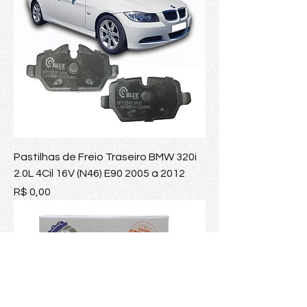
Pastilhas de Freio Traseiro BMW 320i
2.0L 4Cil 16V (N46) E90 2005 a 2012
Preço
R$ 0,00