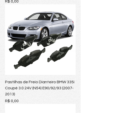
Preço
R$ 0,00
Pastilhas de Freio Dianteiro BMW 335i
Coupé 3.0 24V (N54) E90/92/93 (2007-
2013)
Preço
R$ 0,00