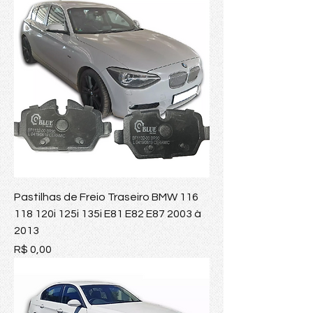
Pastilhas de Freio Traseiro BMW 116
118 120i 125i 135i E81 E82 E87 2003 à
2013
Preço
R$ 0,00