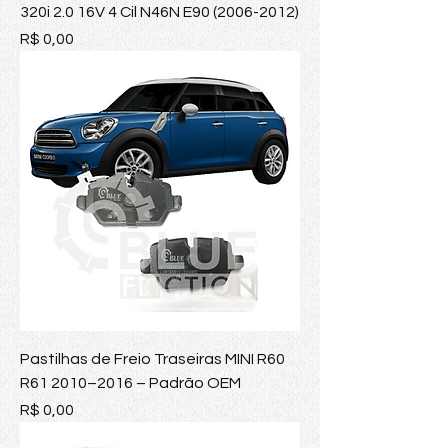
320i 2.0 16V 4 Cil N46N E90 (2006-2012)
Preço
R$ 0,00
Pastilhas de Freio Traseiras MINI R60
R61 2010–2016 – Padrão OEM
Preço
R$ 0,00