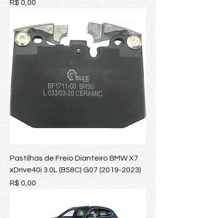
Preço
R$ 0,00
Pastilhas de Freio Dianteiro BMW X7
xDrive40i 3.0L (B58C) G07 (2019-2023)
Preço
R$ 0,00