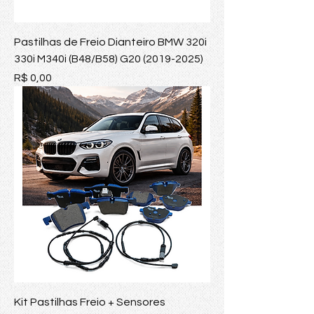
Pastilhas de Freio Dianteiro BMW 320i
330i M340i (B48/B58) G20 (2019-2025)
Preço
R$ 0,00
Kit Pastilhas Freio + Sensores