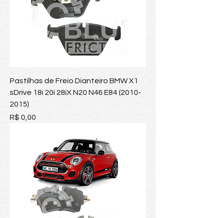
Pastilhas de Freio Dianteiro BMW X1
sDrive 18i 20i 28iX N20 N46 E84 (2010-
2015)
Preço
R$ 0,00