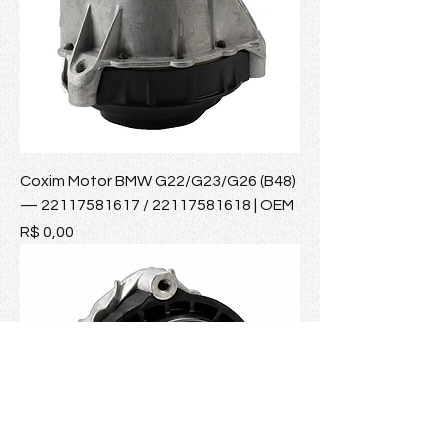
Coxim Motor BMW G22/G23/G26 (B48)
— 22117581617 / 22117581618 | OEM
Preço
R$ 0,00