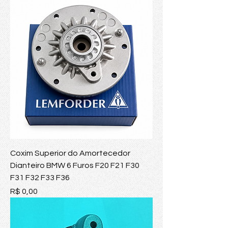
Coxim Superior do Amortecedor
Dianteiro BMW 6 Furos F20 F21 F30
F31 F32 F33 F36
Preço
R$ 0,00