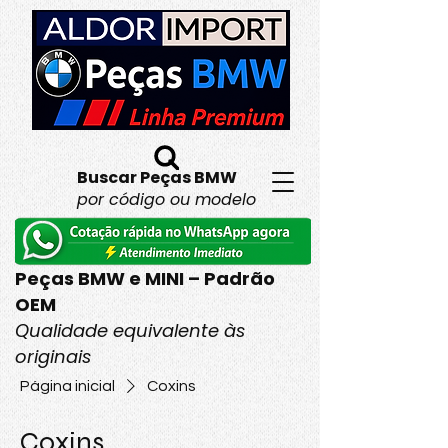
Buscar Peças BMW
por código ou modelo
Peças BMW e MINI – Padrão
OEM
Qualidade equivalente às
originais
Página inicial
Coxins
Coxins