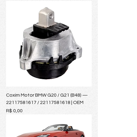
Coxim Motor BMW G20 / G21 (B48) —
22117581617 / 22117581618 | OEM
Preço
R$ 0,00