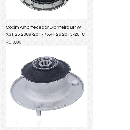
Coxim Amortecedor Dianteiro BMW
X3 F25 2009-2017 / X4 F26 2013-2018
Preço
R$ 0,00