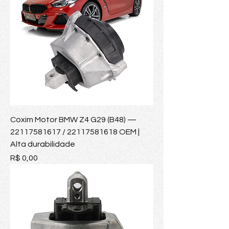
Coxim Motor BMW Z4 G29 (B48) —
22117581617 / 22117581618 OEM |
Alta durabilidade
Preço
R$ 0,00