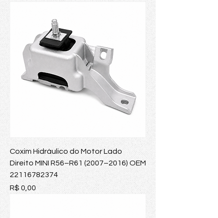
Coxim Hidráulico do Motor Lado
Direito MINI R56–R61 (2007–2016) OEM
22116782374
Preço
R$ 0,00