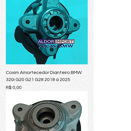
Coxim Amortecedor Dianteiro BMW
320i G20 G21 G28 2018 a 2025
Preço
R$ 0,00