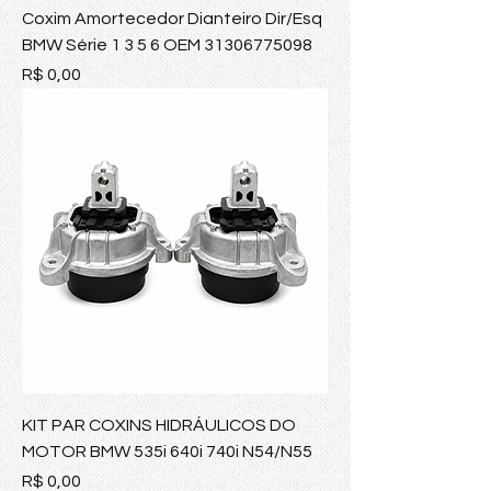
Coxim Amortecedor Dianteiro Dir/Esq
BMW Série 1 3 5 6 OEM 31306775098
Preço
R$ 0,00
KIT PAR COXINS HIDRÁULICOS DO
MOTOR BMW 535i 640i 740i N54/N55
Preço
R$ 0,00