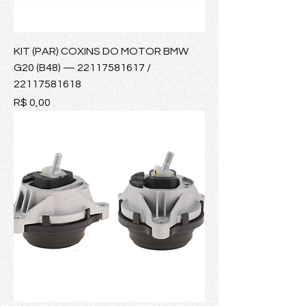
KIT (PAR) COXINS DO MOTOR BMW
G20 (B48) — 22117581617 /
22117581618
Preço
R$ 0,00