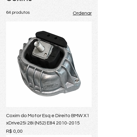
64 produtos
Ordenar
Coxim do Motor Esq e Direito BMW X1
xDrive25i 28i (N52) E84 2010-2015
Preço
R$ 0,00