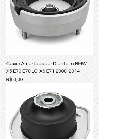
Coxim Amortecedor Dianteiro BMW
X5 E70 E70 LCI X6 E71 2008-2014
Preço
R$ 0,00