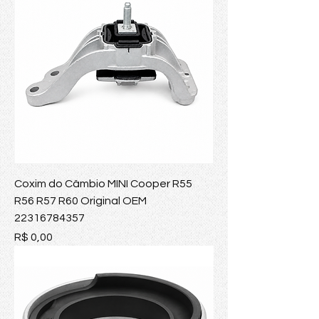
Coxim do Câmbio MINI Cooper R55
R56 R57 R60 Original OEM
22316784357
Preço
R$ 0,00