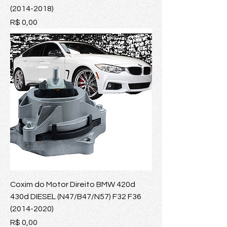
(2014-2018)
Preço
R$ 0,00
Coxim do Motor Direito BMW 420d
430d DIESEL (N47/B47/N57) F32 F36
(2014-2020)
Preço
R$ 0,00