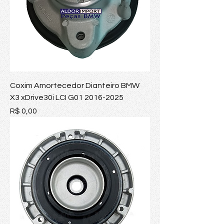
Coxim Amortecedor Dianteiro BMW
X3 xDrive30i LCI G01 2016-2025
Preço
R$ 0,00