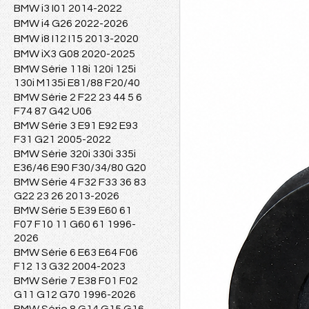
BMW i3 I01 2014-2022
BMW i4 G26 2022-2026
BMW i8 I12 I15 2013-2020
BMW iX3 G08 2020-2025
BMW Série 118i 120i 125i
130i M135i E81/88 F20/40
BMW Série 2 F22 23 44 5 6
F74 87 G42 U06
BMW Série 3 E91 E92 E93
F31 G21 2005-2022
BMW Série 320i 330i 335i
E36/46 E90 F30/34/80 G20
BMW Série 4 F32 F33 36 83
G22 23 26 2013-2026
BMW Série 5 E39 E60 61
F07 F10 11 G60 61 1996-
2026
BMW Série 6 E63 E64 F06
F12 13 G32 2004-2023
BMW Série 7 E38 F01 F02
G11 G12 G70 1996-2026