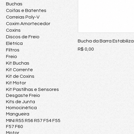
Buchas
Coifas e Batentes
Correias Poly-V
Coxim Amortecedor
Coxins
Discos de Freio
Bucha da Barra Estabiliz
Elétrica
Preço
R$ 0,00
Filtros
Freio
Kit Buchas
Kit Corrente
Kit de Coxins
Kit Motor
Kit Pastilhas e Sensores
Desgaste Freio
Kits de Junta
Homocinética
Mangueira
MINI R55 R56 R57 F54 F55
F57 F60
Motor