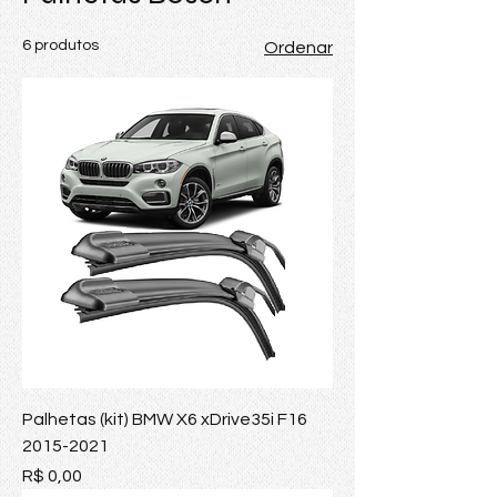
6 produtos
Ordenar
Palhetas (kit) BMW X6 xDrive35i F16
2015-2021
Preço
R$ 0,00