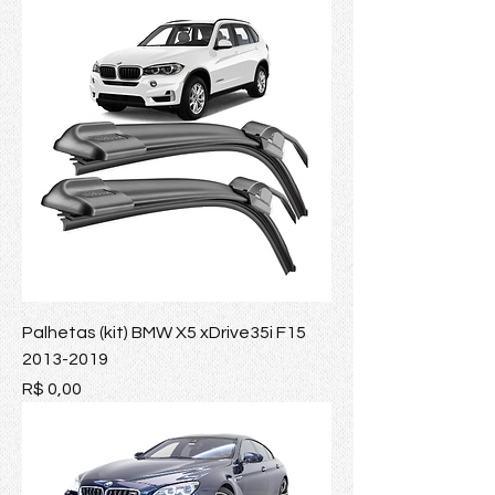
Palhetas (kit) BMW X5 xDrive35i F15
2013-2019
Preço
R$ 0,00