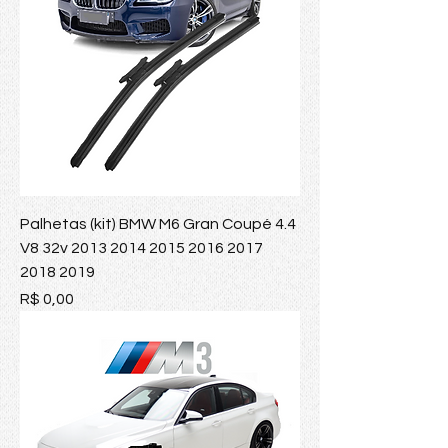
Palhetas (kit) BMW M6 Gran Coupé 4.4
V8 32v 2013 2014 2015 2016 2017
2018 2019
Preço
R$ 0,00