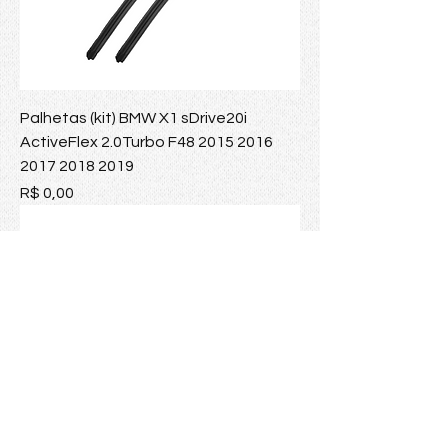
Palhetas (kit) BMW X1 sDrive20i
ActiveFlex 2.0Turbo F48 2015 2016
2017 2018 2019
Preço
R$ 0,00