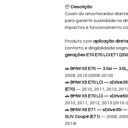
📦
Descrição
Coxim do amortecedor diante
para garantir suavidade na di
impactos e funcionamento co
Produto com
aplicação diret
conforto e dirigibilidade orig
gerações E70 E70 LCI E71 (200
🚗
BMW X5 E70 — 3.0si — 3.0L,
2009, 2010 (2008-2010)
🚗
BMW X5 E70 LCI — xDrive35i
(E70)
— 2010, 2011, 2012, 201
🚗
BMW X5 E70 LCI — xDrive50i
2010, 2011, 2012, 2013 (2010-
🚗
BMW X6 E71 — xDrive35i — 3.
SUV Coupé (E71)
— 2008, 2009
2014)