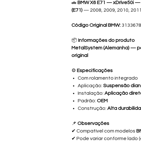
🚗
BMW X6 E71 — xDrive50i — 
(E71)
— 2008, 2009, 2010, 2011
Código Original BMW:
313367
📦
Informações do produto
MetalSystem (Alemanha) — pa
original
⚙️
Especificações
Com rolamento integrado
Aplicação:
Suspensão dian
Instalação:
Aplicação dire
Padrão:
OEM
Construção:
Alta durabilid
📌
Observações
✔ Compatível com modelos
B
✔ Pode variar conforme lado (