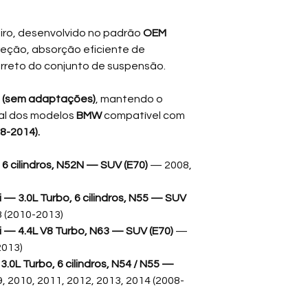
solo.
iro, desenvolvido no padrão
OEM
Essa peça é essenc
reção, absorção eficiente de
conforto e precisão 
rreto do conjunto de suspensão.
veículos BMW da linh
Com o uso, é comum 
a (sem adaptações)
, mantendo o
coxim, podendo cau
inal dos modelos
BMW
compatível com
Ruídos na suspen
8-2014).
Estalos ao esterç
Direção menos p
 6 cilindros, N52N — SUV (E70)
— 2008,
Vibrações anorm
 — 3.0L Turbo, 6 cilindros, N55 — SUV
A substituição do c
funcionamento corre
3 (2010-2013)
desgaste prematuro
 — 4.4L V8 Turbo, N63 — SUV (E70)
—
preservando o compo
2013)
0L Turbo, 6 cilindros, N54 / N55 —
, 2010, 2011, 2012, 2013, 2014 (2008-