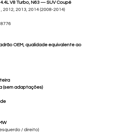
4.4L V8 Turbo, N63 — SUV Coupé
, 2012, 2013, 2014 (2008-2014)
88776
drão OEM, qualidade equivalente ao
teira
ta (sem adaptações)
ade
MW
esquerdo / direito)