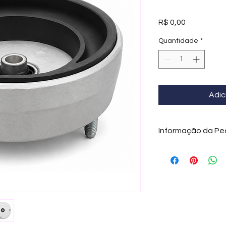
Preço
R$ 0,00
Quantidade
*
Adic
Informação da Pe
A Aldor Import forn
qualidade da marc
OEM
para garantir 
O coxim do amortec
responsável por fixa
carroceria, permitin
absorvendo impactos