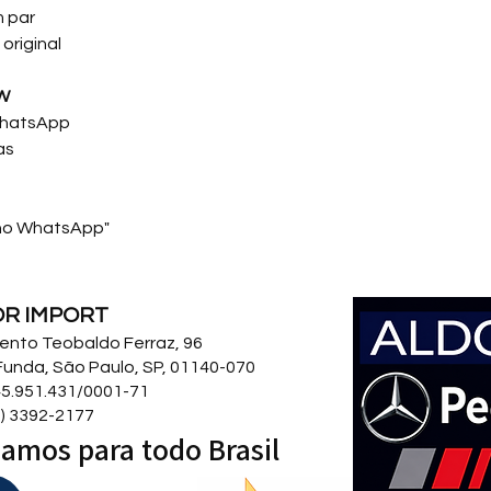
 par
original
W
WhatsApp
as
o WhatsApp"
OR IMPORT
 Bento Teobaldo Ferraz, 96
Funda, São Paulo, SP, 01140-070
5.951.431/0001-71
11) 3392-2177
amos para todo Brasil