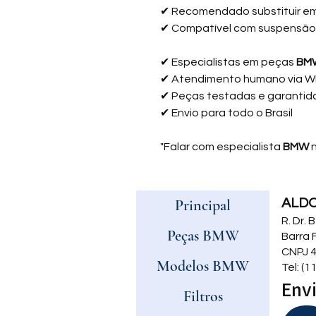
✔ Recomendado substituir em
✔ Compatível com suspensão 
✔
Especialistas em peças
BM
✔
Atendimento humano via 
✔
Peças testadas e garantid
✔
Envio para todo o Brasil
"Falar com especialista
BMW
n
Principal
ALD
R. Dr.
Peças BMW
Barra 
CNPJ 4
Modelos BMW
Tel: (
Envi
Filtros