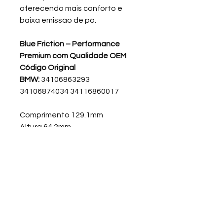
oferecendo mais conforto e
baixa emissão de pó.
Blue Friction – Performance
Premium com Qualidade OEM
Código Original
BMW:
34106863293
34106874034 34116860017
Comprimento 129.1mm
Altura 64.2mm
Altura 2 70.6mm
Espessura 18.3mm
Informação da Peça: