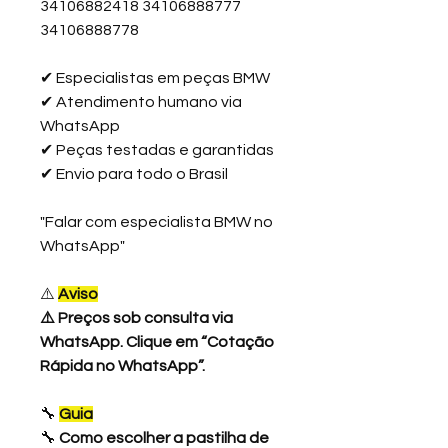
34106882418 34106888777
34106888778
✔
Especialistas em peças BMW
✔
Atendimento humano via
WhatsApp
✔
Peças testadas e garantidas
✔
Envio para todo o Brasil
"Falar com especialista BMW no
WhatsApp"
⚠️
Aviso
⚠️
Preços sob consulta via
WhatsApp. Clique em “Cotação
Rápida no WhatsApp”.
🔧
Guia
🔧
Como escolher a pastilha de