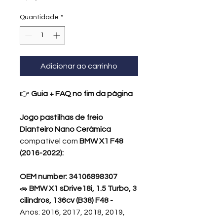
Quantidade
*
Adicionar ao carrinho
👉
Guia + FAQ no fim da página
Jogo pastilhas de freio
Dianteiro Nano Cerâmica
compatível com
BMW X1 F48
(2016-2022):
OEM number: 34106898307
🚗
BMW X1 sDrive18i, 1.5 Turbo, 3
cilindros, 136cv (B38) F48 -
Anos: 2016, 2017, 2018, 2019,