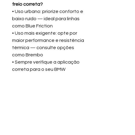
freio correta?
• Uso urbano: priorize conforto e
baixo ruído — ideal para linhas
como Blue Friction
• Uso mais exigente: opte por
maior performance e resistência
térmica — consulte opções
como Brembo
• Sempre verifique a aplicação
correta para o seu BMW
❓
FAQ
❓
Dúvidas frequentes
As pastilhas Blue Friction são
boas?
Sim — oferecem excelente
custo-benefício, com bom
desempenho no uso diário e
baixo nível de ruído.