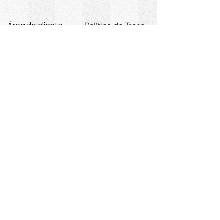
Política de Troca
Área do cliente
ALDOR IMPORT
R. Dr. Bento Teobaldo Ferraz, 96
Barra Funda, São Paulo, SP,
01140-070
CNPJ
45.951.431
/0001-71
Tel:
(11) 3392-2177
Enviamos para todo Brasil