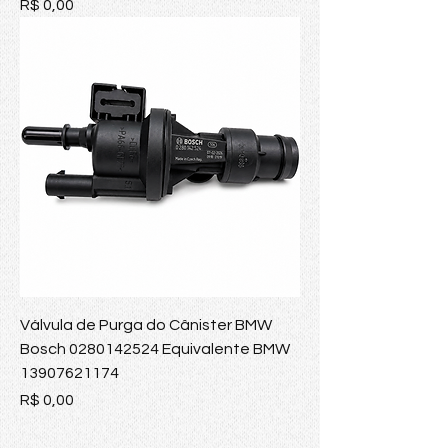
Preço
R$ 0,00
Válvula de Purga do Cânister BMW
Bosch 0280142524 Equivalente BMW
13907621174
Preço
R$ 0,00