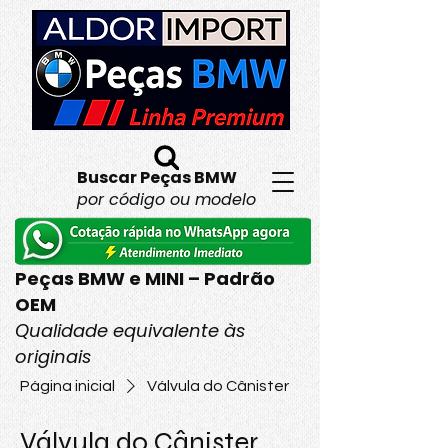
Buscar Peças BMW
por código ou modelo
Peças BMW e MINI – Padrão
OEM
Qualidade equivalente às
originais
Página inicial
Válvula do Cânister
Válvula do Cânister