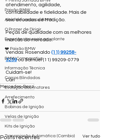
⭐ Minha Jornada BMW
atendimento, agilidade, 
Paixão BMW
confiabilidade e fidelidade. Mais de 
seis décadas de tradição.
Alta Performance BMW
O Prazer de Dirigir
Peças de qualidade com as melhores 
Experiências reais ao volante
marcas do mercado.
❤️ Paixão BMW
Vendas: Rosenaldo 
(11) 99258-
BMW Comparativo
3259
 ou Samuel (11) 99209-0779
Informação Técnica
Cuidam-se!
Carros Blindados
Carl
Mercedes-Benz
Evolução dos motores
Arrefecimento
Bobinas de Ignição
Velas de Ignição
Kits de Ignição
Transmissão Automática (Cambio)
Ver tudo
Posts recentes