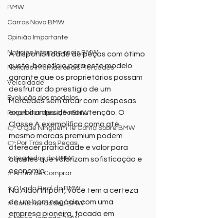
BMW
Carros Novo BMW
Opinião Importante
Noticias Internacionais BMW
A disponibilidade de peças com ótimo 
custo-benefício para este modelo 
Noticias Internacionais Mercedes
garante que os proprietários possam 
Velcoidade
desfrutar do prestígio de um 
Evolução dos modelos
Mercedes sem arcar com despesas 
exorbitantes de manutenção. O 
Peças de reposição BMW
Classe A exemplifica como até 
👉 O Que Ninguém Te Conta Sobre BMW
mesmo marcas premium podem 
👉 Por Trás das Peças
oferecer praticidade e valor para 
⭐ Segredos do BMW
aqueles que valorizam sofisticação e 
economia.
⭐ Antes de Comprar
⭐ O Lado Real do BMW
Na Aldor Import, você tem a certeza 
de um bom negócio com uma 
⭐ Construindo Seu BMW
empresa pioneira, focada em 