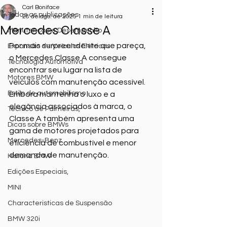
Carl Boniface
Todas as publicações
28 de ago. de 2025
1 min de leitura
Mercedes Classe A
Manutenção e Desempenho
Por mais surpreendente que pareça, 
Expansão de Veículos Elétricos
o Mercedes Classe A consegue 
Tecnologia Automotiva
encontrar seu lugar na lista de 
Motores BMW
veículos com manutenção acessível. 
Estilo de automobilismo
Embora mantenha o luxo e a 
elegância associados à marca, o 
Técnico de Palmeiras,
Classe A também apresenta uma 
Dicas sobre BMWs
gama de motores projetados para 
Mercedes-Benz
eficiência de combustível e menor 
demanda de manutenção. 
Historia BMW
Edições Especiais,
MINI
Characteristicas de Suspensão
BMW 320i