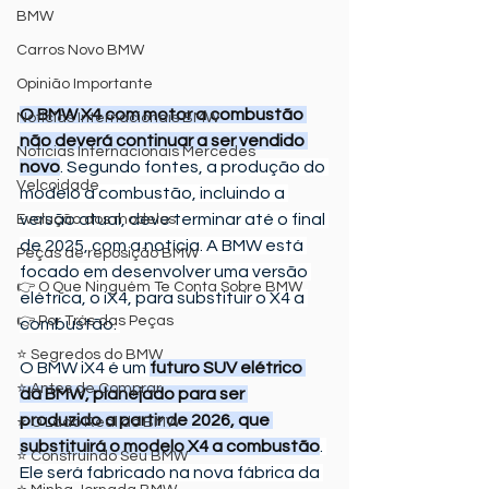
BMW
Carros Novo BMW
Opinião Importante
O BMW X4 com motor a combustão 
Noticias Internacionais BMW
não deverá continuar a ser vendido 
Noticias Internacionais Mercedes
novo
. Segundo fontes, a produção do 
Velcoidade
modelo a combustão, incluindo a 
versão atual, deve terminar até o final 
Evolução dos modelos
de 2025, com a notícia. A BMW está 
Peças de reposição BMW
focado em desenvolver uma versão 
👉 O Que Ninguém Te Conta Sobre BMW
elétrica, o iX4, para substituir o X4 a 
👉 Por Trás das Peças
combustão. 
⭐ Segredos do BMW
O BMW iX4 é um 
futuro SUV elétrico 
⭐ Antes de Comprar
da BMW, planejado para ser 
produzido a partir de 2026, que 
⭐ O Lado Real do BMW
substituirá o modelo X4 a combustão
. 
⭐ Construindo Seu BMW
Ele será fabricado na nova fábrica da 