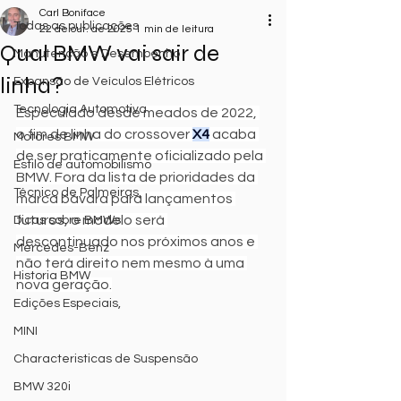
Carl Boniface
Todas as publicações
22 de out. de 2025
1 min de leitura
Qual BMW vai sair de
Manutenção e Desempenho
linha?
Expansão de Veículos Elétricos
Tecnologia Automotiva
Especulado desde meados de 2022, 
o fim de linha do crossover 
X4
 acaba 
Motores BMW
de ser praticamente oficializado pela 
Estilo de automobilismo
BMW. Fora da lista de prioridades da 
Técnico de Palmeiras,
marca bávara para lançamentos 
futuros, o modelo será 
Dicas sobre BMWs
descontinuado nos próximos anos e 
Mercedes-Benz
não terá direito nem mesmo à uma 
Historia BMW
nova geração.
Edições Especiais,
MINI
Characteristicas de Suspensão
BMW 320i