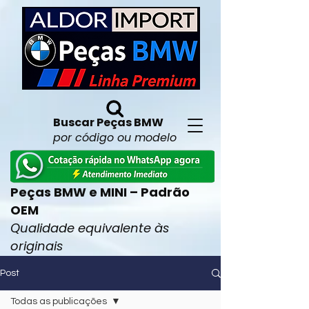
Buscar Peças BMW
por código ou modelo
Peças BMW e MINI – Padrão
OEM
Qualidade equivalente às
originais
Post
Todas as publicações