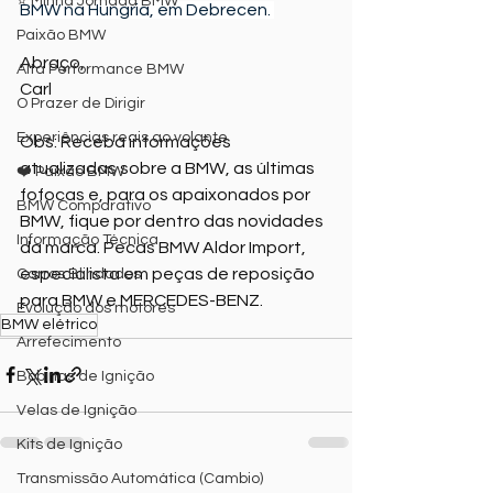
⭐ Minha Jornada BMW
BMW na Hungria, em Debrecen. 
Paixão BMW
Abraço,
Alta Performance BMW
Carl
O Prazer de Dirigir
Experiências reais ao volante
Obs: Receba informações 
atualizadas sobre a BMW, as últimas 
❤️ Paixão BMW
fofocas e, para os apaixonados por 
BMW Comparativo
BMW, fique por dentro das novidades 
Informação Técnica
da marca. Pecas BMW Aldor Import, 
especialista em peças de reposição 
Carros Blindados
para BMW e MERCEDES-BENZ.
Evolução dos motores
BMW elétrico
Arrefecimento
Bobinas de Ignição
Velas de Ignição
Kits de Ignição
Transmissão Automática (Cambio)