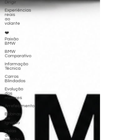
Dirigir
Experiências
reais
ao
volante
❤️
Paixão
BMW
BMW
Comparativo
Informação
Técnica
Carros
Blindados
Evolução
dos
motores
Arrefecimento
Bobinas
de
Ignição
Velas
de
Ignição