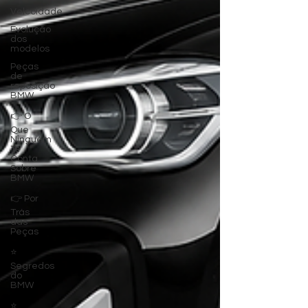
Velcoidade
Evolução
dos
modelos
Peças
de
reposição
BMW
👉 O
Que
Ninguém
Te
Conta
Sobre
BMW
👉 Por
Trás
das
Peças
⭐
Segredos
do
BMW
⭐