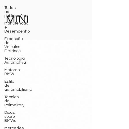
Todas
as
MINI
publicações
Manutenção
e
Desempenho
Expansão
de
Veículos
Elétricos
Tecnologia
Automotiva
Motores
BMW
Estilo
de
automobilismo
Técnico
de
Palmeiras,
Dicas
sobre
BMWs
Mercedes-