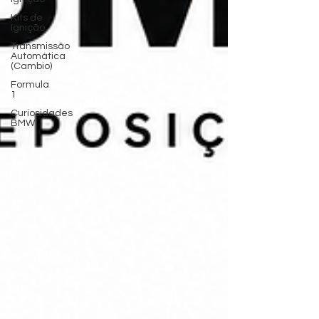
Kits de
Ignição
Transmissão
Automática
(Cambio)
Formula
1
Curiosidades
BMW