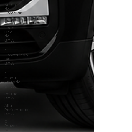
Antes
de
Comprar
⭐ O
Lado
Real
do
BMW
⭐
Construindo
Seu
BMW
⭐
Minha
Jornada
BMW
Paixão
BMW
Alta
Performance
BMW
O
Prazer
de