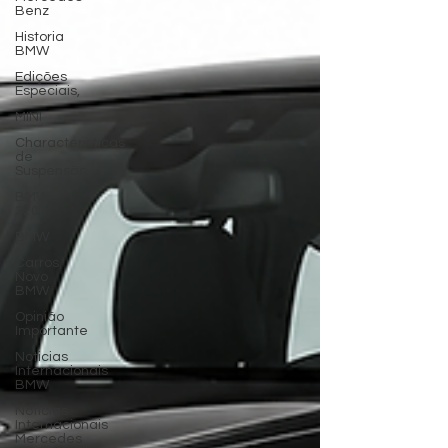
Benz
Historia
BMW
Edições
Especiais,
MINI
Characteristicas
de
Suspensão
BMW
320i
BMW
Carros
Novo
BMW
Opinião
Importante
Noticias
Internacionais
BMW
Noticias
Internacionais
Mercedes