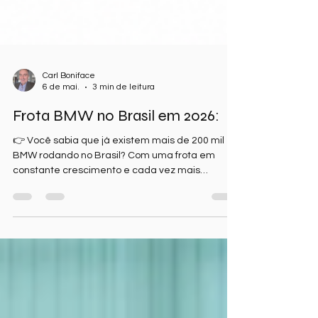
Carl Boniface
6 de mai.
3 min de leitura
Frota BMW no Brasil em 2026:
👉 Você sabia que já existem mais de 200 mil
BMW rodando no Brasil? Com uma frota em
constante crescimento e cada vez mais
tecnológica, a manutenção correta e o uso de
peças de qualidade se tornam essenciais.
Descubra quais são os modelos mais comuns, as
tendências do mercado premium e como a
Aldor Import e o catálogo técnico do
pecasBMW.com estão apoiando oficinas em
todo o país.