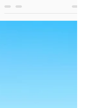
A MINI Blackyard Edition estreia na Alemanha
trazendo um visual totalmente escurecido para
hatchbacks e SUVs da marca.