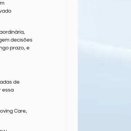
um 
vado 
ordinária, 
igem decisões 
go prazo, e 
adas de 
 essa 
oving Care, 