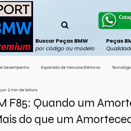
Buscar Peças BMW
Peças B
por código ou modelo
Qualidade
 e Desempenho
Expansão de Veículos Elétricos
Tecnologi
jun.
2 min de leitura
mobilismo
Técnico de Palmeiras,
Dicas sobre BMWs
 F85: Quando um Amort
is,
MINI
Characteristicas de Suspensão
BMW 320i
Mais do que um Amortece