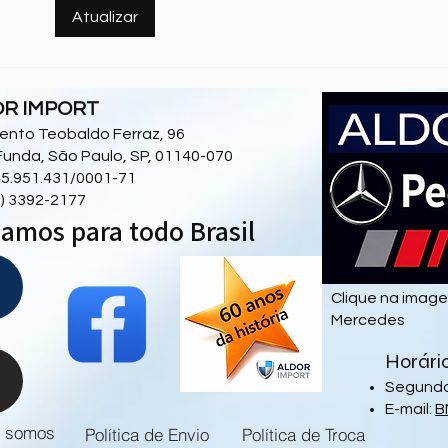
Por Que os Proprietários de
Os M
Atualizar
BMW São Tão Apaixonados
Já P
Pelos Seus Carros?
OR IMPORT
 Bento Teobaldo Ferraz, 96
Funda, São Paulo, SP, 01140-070
5.951.431/0001-71
11) 3392-2177
amos para todo Brasil
Clique na imag
Mercedes
Horári
Segunda 
E-mail:
B
 somos
Política de Envio
Política de Troca