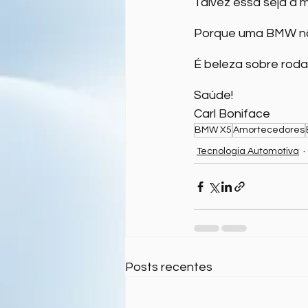
Talvez essa seja a 
Porque uma BMW nã
É beleza sobre roda
Saúde!
Carl Boniface
BMW X5
Amortecedores
Tecnologia Automotiva
Posts recentes