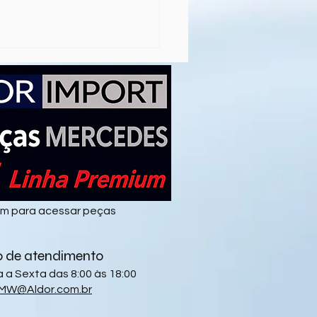
elhores Motores BMW
roduzidos
em para acessar peças
o de atendimento
a Sexta das 8:00 às 18:00
MW@Aldor.com.br