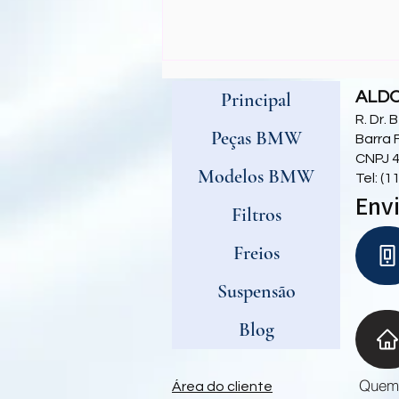
O que algumas mangueiras
BMW podem nos ensinar
sobre os motores N20 e B48
Principal
ALD
R. Dr.
Peças BMW
Barra 
CNPJ 4
Modelos BMW
Tel: (
Envi
Filtros
Freios
Suspensão
Blog
Quem
Área do cliente