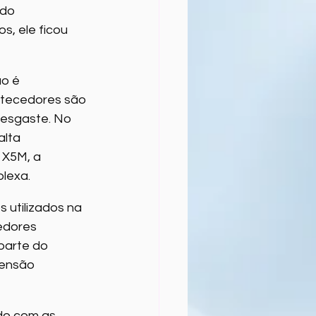
do 
onais Mercedes
, ele ficou 
nta Sobre BMW
o é 
rtecedores são 
esgaste. No 
W
lta 
X5M, a 
lexa.
 utilizados na 
dores 
parte do 
pensão 
do com as 