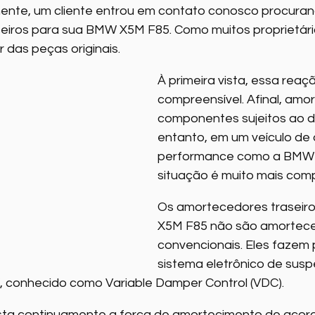
nte, um cliente entrou em contato conosco procuran
mportante
Noticias Internacionais BMW
Noticias Internaci
iros para sua BMW X5M F85. Como muitos proprietários
 das peças originais.
delos
Peças de reposição BMW
👉 O Que Ninguém Te Co
À primeira vista, essa reaçã
compreensível. Afinal, amo
componentes sujeitos ao d
redos do BMW
⭐ Antes de Comprar
⭐ O Lado Real do BM
entanto, em um veículo de a
performance como a BMW 
situação é muito mais comp
inha Jornada BMW
Paixão BMW
Alta Performance BMW
Os amortecedores traseiros
X5M F85 não são amortece
convencionais. Eles fazem 
sistema eletrônico de sus
 conhecido como Variable Damper Control (VDC).
usta continuamente a força de amortecimento de acor