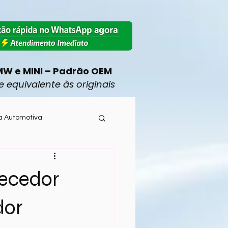
MW e MINI – Padrão OEM
 equivalente às originais
a Automotiva
Mercedes-Benz
ecedor
BMW
dor