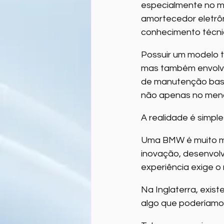
especialmente no me
amortecedor eletrô
conhecimento técni
Possuir um modelo t
mas também envolve
de manutenção base
não apenas no meno
A realidade é simp
Uma BMW é muito ma
inovação, desenvolv
experiência exige o
Na Inglaterra, exis
algo que poderíamo