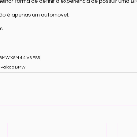
melhor forma de definir a experiência de possuir uma 
o é apenas um automóvel.
s.
BMW X5M 4.4 V8 F85
Paixão BMW