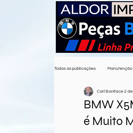
Todas as publicações
Manutenção
Carl Boniface
2 de 
Motores BMW
Estilo de auto
BMW X5M
Historia BMW
Edições Especia
é Muito 