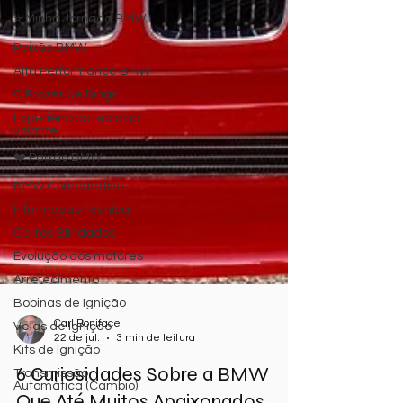
⭐ Minha Jornada BMW
Paixão BMW
Alta Performance BMW
O Prazer de Dirigir
Experiências reais ao
volante
❤️ Paixão BMW
BMW Comparativo
Informação Técnica
Carros Blindados
Evolução dos motores
Arrefecimento
Bobinas de Ignição
Velas de Ignição
Kits de Ignição
Carl Boniface
22 de jul.
3 min de leitura
Transmissão
Automática (Cambio)