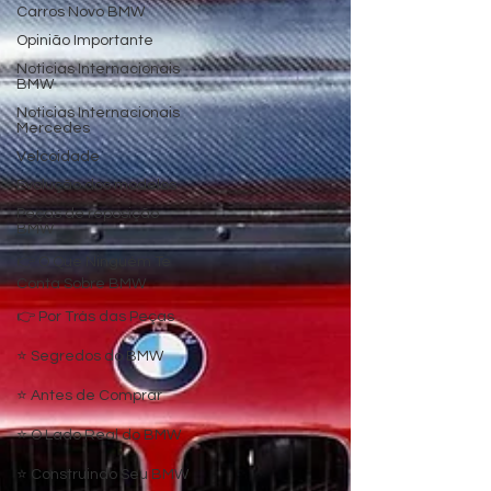
Carros Novo BMW
Opinião Importante
Noticias Internacionais
BMW
Noticias Internacionais
Mercedes
Velcoidade
Evolução dos modelos
Peças de reposição
BMW
👉 O Que Ninguém Te
Conta Sobre BMW
👉 Por Trás das Peças
⭐ Segredos do BMW
⭐ Antes de Comprar
⭐ O Lado Real do BMW
⭐ Construindo Seu BMW