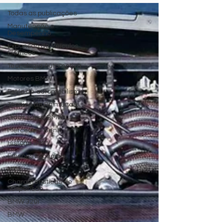
Todas as publicações
Manutenção e
Desempenho
Expansão de Veículos
Elétricos
Tecnologia Automotiva
Motores BMW
Estilo de automobilismo
Técnico de Palmeiras,
Dicas sobre BMWs
Mercedes-Benz
Historia BMW
Edições Especiais,
MINI
Characteristicas de
Suspensão
BMW 320i
BMW