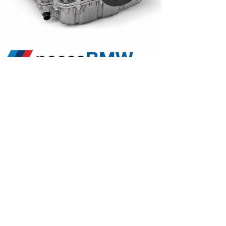
Carl Boniface
26 de mai.
3 min de leitura
Os Melhores Motores BMW Já