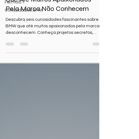
6 Curiosidades Sobre a BMW
Formula 1
Que Até Muitos Apaixonados
Curiosidades BMW
Pela Marca Não Conhecem
Descubra seis curiosidades fascinantes sobre a
BMW que até muitos apaixonados pela marca
desconhecem. Conheça projetos secretos,
motores lendários e detalhes de engenharia
que ajudaram a transformar a BMW em uma
das fabricantes mais admiradas do mundo.