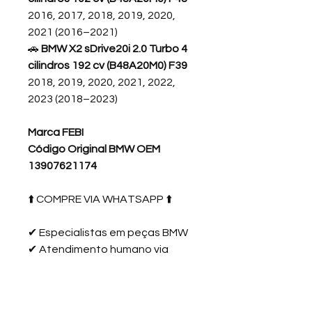
2016, 2017, 2018, 2019, 2020,
2021 (2016–2021)
🚗
BMW X2 sDrive20i 2.0 Turbo 4
cilindros 192 cv (B48A20M0) F39
2018, 2019, 2020, 2021, 2022,
2023 (2018–2023)
Marca FEBI
Código Original BMW OEM
13907621174
⬆️ COMPRE VIA WHATSAPP ⬆️
✔
Especialistas em peças BMW
✔
Atendimento humano via
WhatsApp
✔
Peças testadas e garantidas
✔
Envio para todo o Brasil