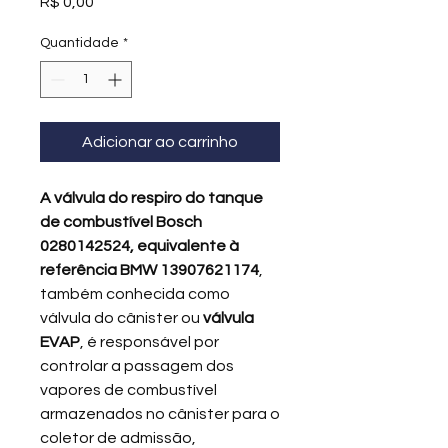
Preço
R$ 0,00
Quantidade
*
Adicionar ao carrinho
A válvula do respiro do tanque
de combustível Bosch
0280142524, equivalente à
referência BMW 13907621174
,
também conhecida como
válvula do cânister ou
válvula
EVAP
, é responsável por
controlar a passagem dos
vapores de combustível
armazenados no cânister para o
coletor de admissão,