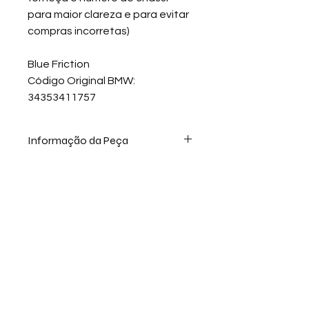
para maior clareza e para evitar
compras incorretas)
Blue Friction
Código Original BMW:
34353411757
Informação da Peça
O Sensor De Desgaste De Pastilha
Blue Friction é um componente
crucial para a segurança do seu
veículo. Com um comprimento
Política de Troca
Área do cliente
adequado e 2 terminais com
conector fêmea, este sensor
garante a monitorização continua
do desgaste das pastilhas de freio.
Tambem, a Blue Friction fornece
pastilhas de freio com tecnologia de
ALDOR IMPORT