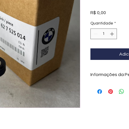
Preço
R$ 0,00
Quantidade
*
Adic
Informações da P
O
sensor de fase
inf
eletrônico (ECU) a 
válvulas, permitindo
sequencial de combu
ser substituído quan
comprometem grave
motor.