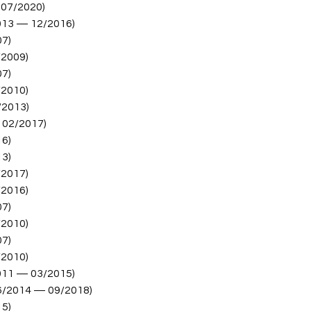
do motor (check
 07/2020)
quando há falha n
013 — 12/2016)
07)
Em casos graves, a 
/2009)
mesmo impedir o func
07)
reposição é essenci
e a confiabilidade d
/2010)
/2013)
 02/2017)
16)
13)
/2017)
/2016)
07)
/2010)
07)
/2010)
011 — 03/2015)
6/2014 — 09/2018)
15)