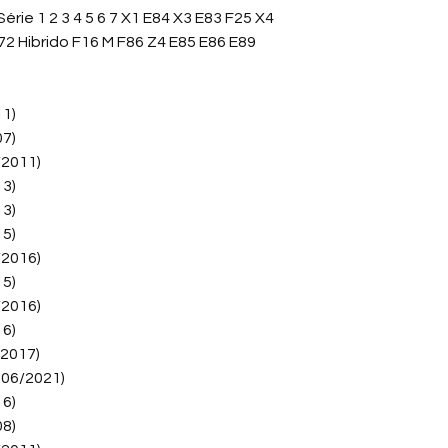
Função do Sensor d
rie 1 2 3 4 5 6 7 X1 E84 X3 E83 F25 X4
A principal função d
72 Hibrido F16 M F86 Z4 E85 E86 E89
Position Sensor) é t
de rotação (CKP - Cr
fornecer à ECU um q
11)
motor.
07)
/2011)
Sincronismo:
Enqu
a velocidade e a
13)
inferior do motor
13)
posição do eixo 
15)
superior).
/2016)
Injeção e Ignição
15)
ambos os sensor
/2016)
que "fase" (comp
16)
cilindro se encon
combustível e a 
/2017)
momento ideal pa
 06/2021)
(injeção sequenc
16)
consumo de comb
08)