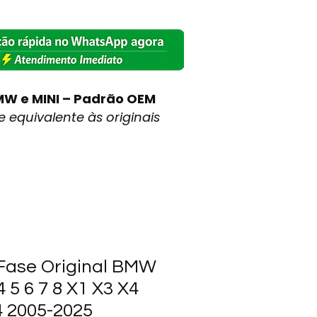
MW e MINI – Padrão OEM
 equivalente às originais
Fase Original BMW
4 5 6 7 8 X1 X3 X4
4 2005-2025