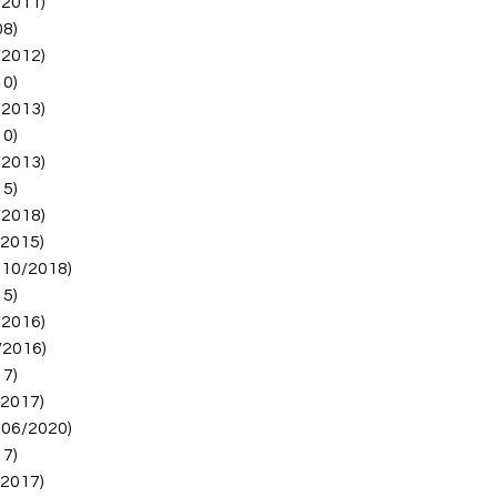
/2011)
Por que Precisa Repor
08)
O sensor de fase é 
/2012)
pode falhar devido 
sujeira, problemas n
10)
físicos. A substitui
/2013)
apresenta defeito, 
10)
causa uma série de 
/2013)
15)
Dificuldade na Pa
/2018)
pegar ou não liga
/2015)
Perda de Potênci
especialmente em
 10/2018)
central não cons
15)
corretamente.
/2016)
Funcionamento Ir
/2016)
carro pode aprese
17)
ou instabilidade 
/2017)
Consumo Excessi
 06/2020)
sincronismo efic
combustível.
17)
Luz de Advertênci
/2017)