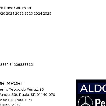
pastilhas de freio d
iro Nano Cerâmica:
020 2021 2022 2023 2024 2025
Pastilhas de freio 
consideradas melhor
performance e dura
silenciosas e reduzir
l 98.7mm
fabricadas com nano
proporcionando um
materiais de fricção
frenagem.
88831 34206888832
OR IMPORT
 Bento Teobaldo Ferraz, 96
Funda, São Paulo, SP, 01140-070
5.951.431/0001-71
11) 3392-2177