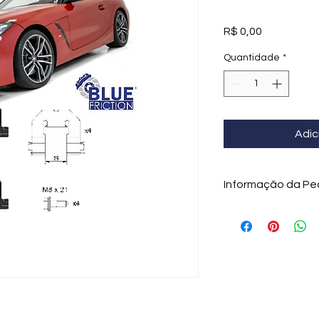
Preço
R$ 0,00
Quantidade
*
Adic
Informação da Pe
A Blue Friction forn
tecnologia de ponta.
Nano Cerâmica (a pr
proporciona o mais 
camada interna à ext
resistência para u
superior em todas a
busca o melhor, bem-