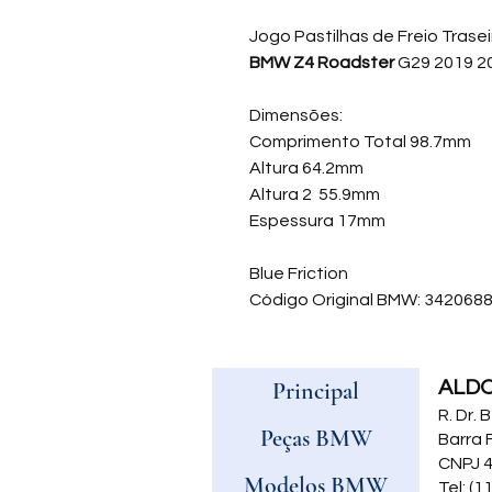
Jogo Pastilhas de Freio Trase
BMW Z4 Roadster
G29 2019 2
Dimensões:
Comprimento Tota
Altura 64.2mm
Altura 2 55.9mm
Espessura 17mm
Blue Friction
Código Original BMW: 342068
Principal
ALD
R. Dr.
Peças BMW
Barra 
CNPJ 4
Modelos BMW
Tel: (