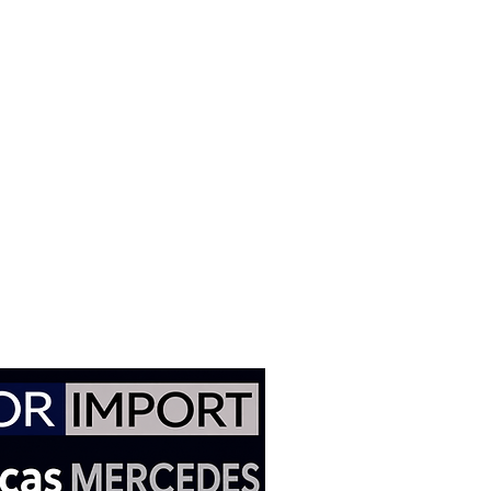
isponíveis no mundo.
de nano cerâmica são
es devido à sua alta
bilidade, além de serem mais
em a poeira de freio. Elas são
partículas de cerâmica,
a mistura homogênea dos
 e melhorando a eficiência na