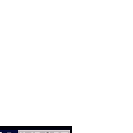
isponíveis no mundo.
de nano cerâmica são
es devido à sua alta
bilidade, além de serem mais
em a poeira de freio. Elas são
partículas de cerâmica,
a mistura homogênea dos
 e melhorando a eficiência na