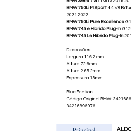
BMW Série 7 G11 G12
2016 201
BMW 750Li M Sport
4.4 V8 BiT
2021 2022
BMW 750Li Pure Excellence
G1
BMW 745 e Hibrido Plug-In
G12 
BMW 745 Le Hibrido Plug-In
201
Dimensões:
Largura 116.2 mm
Altura 72.6mm
Altura 2 65.2mm
Espessura 18mm
Blue Friction
Código Original BMW: 34216
34216896976
Principal
ALD