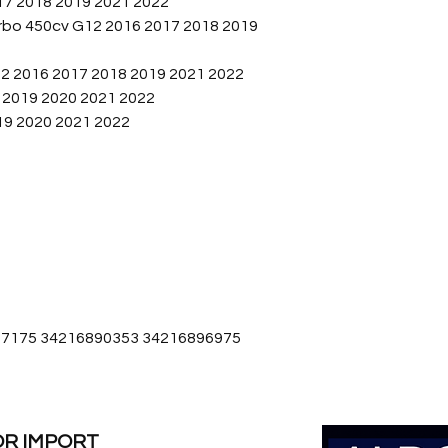
7 2018 2019 2021 2022
pastilhas de freio d
urbo 450cv G12 2016 2017 2018 2019
Pastilhas de freio 
2 2016 2017 2018 2019 2021 2022
consideradas melhor
2019 2020 2021 2022
performance e dura
9 2020 2021 2022
silenciosas e reduzir
fabricadas com nano
proporcionando um
materiais de fricção
frenagem.
867175 34216890353 34216896975
OR IMPORT