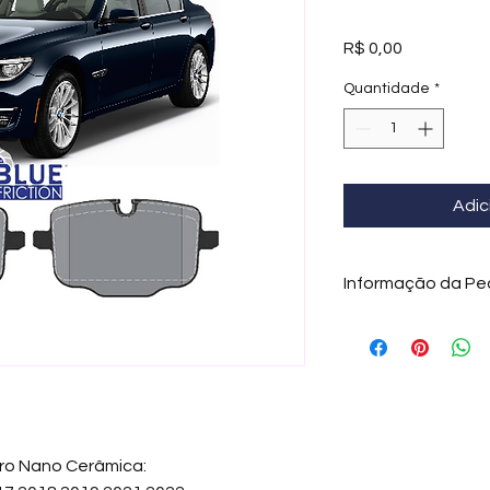
Preço
R$ 0,00
Quantidade
*
Adic
Informação da Pe
A Blue Friction forn
tecnologia de ponta.
Nano Cerâmica (a pr
proporciona o mais 
camada interna à ext
resistência para u
superior em todas a
iro Nano Cerâmica:
busca o melhor, bem-