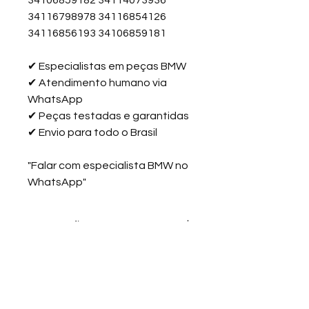
34106859182 34114073936
34116798978 34116854126
34116856193 34106859181
✔
Especialistas em peças BMW
✔
Atendimento humano via
WhatsApp
✔
Peças testadas e garantidas
✔
Envio para todo o Brasil
"Falar com especialista BMW no
WhatsApp"
Informação da Peça
As pastilhas de freio de Nano
Cerâmica (Blue Friction) são
amplamente reconhecidas por sua
alta performance e durabilidade
Política de Troca
Área do cliente