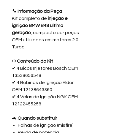
🔧
Informação da Peça
Kit completo de
injeção e
ignição BMW B48 última
geração
, composto por peças
OEM utilizadas em motores 2.0
Turbo.
⚙️
Conteúdo do Kit
✔ 4 Bicos Injetores Bosch OEM
13538656548
✔ 4 Bobinas de Ignição Eldor
OEM 12138643360
✔ 4 Velas de Ignição NGK OEM
12122455258
🚗
Quando substituir
Falhas de ignição (misfire)
Perda de potência