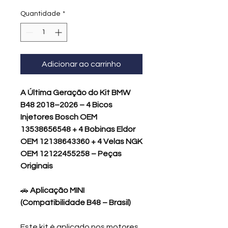
Quantidade
*
Adicionar ao carrinho
A Última Geração do Kit BMW
B48 2018–2026 – 4 Bicos
Injetores Bosch OEM
13538656548 + 4 Bobinas Eldor
OEM 12138643360 + 4 Velas NGK
OEM 12122455258 – Peças
Originais
🚗
Aplicação MINI
(Compatibilidade B48 – Brasil)
Este kit é aplicado nos motores