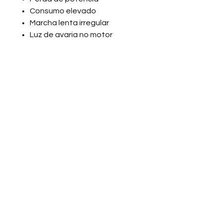
Consumo elevado
Marcha lenta irregular
Luz de avaria no motor
💡
Vantagens
✔ Kit completo e compatível
✔ Performance original
restaurada
✔ Evita falhas entre peças
novas e usadas
✔ Maior durabilidade do sistema
✔ Instalação simplificada em
oficina
📲 Suporte Técnico
Especializado BMW B48
Compra somente após
confirmação de aplicação