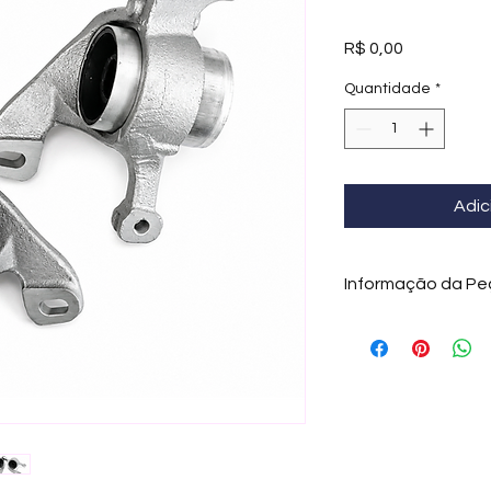
Preço
R$ 0,00
Quantidade
*
Adic
Informação da Pe
Bucha da Bandeja F
MINI
– Qualidade OE
A
bucha da bandeja 
MINI
é um component
dianteira, responsáv
vibrações e manter 
corretos do veículo.