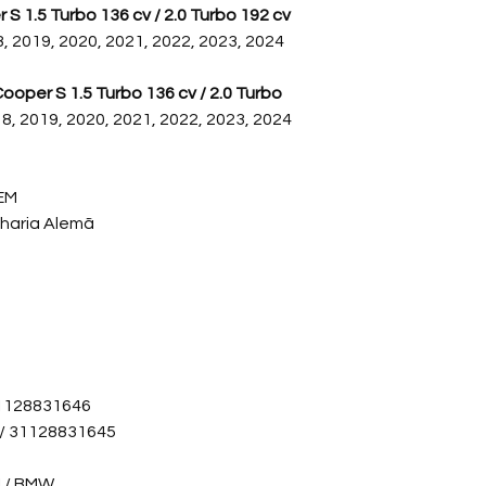
 S 1.5 Turbo 136 cv / 2.0 Turbo 192 cv
🔧
Aldor Import
— con
, 2019, 2020, 2021, 2022, 2023, 2024
compromisso em entr
para o trabalho bem 
oper S 1.5 Turbo 136 cv / 2.0 Turbo
8, 2019, 2020, 2021, 2022, 2023, 2024
EM
nharia Alemã
31128831646
/ 31128831645
I / BMW