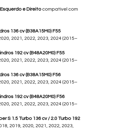
durabilidade e seg
squerdo e Direito
compatível com
OEM
, a FEBI / Meta
funcionamento silenci
Indicada para a
BMW
indros 136 cv (B38A15M0) F55
BMW Série 1, 2, X1 F
2020, 2021, 2022, 2023, 2024 (2015–
Cabriolet, Countrym
bucha da bandeja é i
ilindros 192 cv (B48A20M0) F55
oferecendo desempe
2020, 2021, 2022, 2023, 2024 (2015–
reais de uso no Brasi
indros 136 cv (B38A15M0) F56
A
Aldor Import
atua 
distribuindo peças 
2020, 2021, 2022, 2023, 2024 (2015–
consolidada no me
recentemente, ampl
ilindros 192 cv (B48A20M0) F56
MINI
. Essa experiênc
2020, 2021, 2022, 2023, 2024 (2015–
seleção de forneced
oferecer às oficinas
r S 1.5 Turbo 136 cv / 2.0 Turbo 192
procedência e info
018, 2019, 2020, 2021, 2022, 2023,
mecânicos a realiza
confiança.