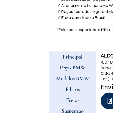
✔
Atendimento humano via 
✔
Peças testadas e garantid
✔
Envio para todo o Brasil
"Falar com especialista MINI
Principal
ALD
R. Dr.
Peças BMW
Barra 
CNPJ 4
Modelos BMW
Tel: (
Envi
Filtros
Freios
Suspensão