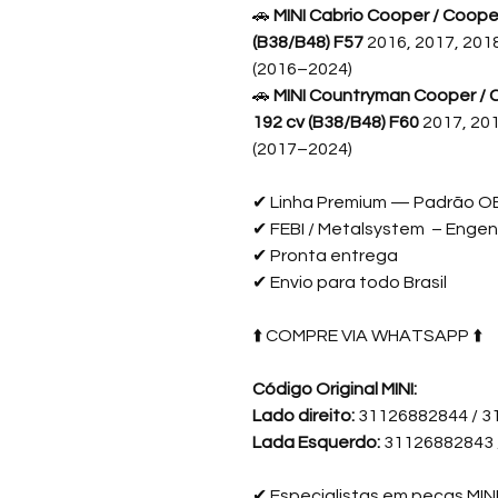
🚗
MINI Cabrio Cooper / Cooper
(B38/B48) F57
2016, 2017, 2018
(2016–2024)
🚗
MINI Countryman Cooper / Co
192 cv (B38/B48) F60
2017, 201
(2017–2024)
✔ Linha Premium — Padrão O
✔ FEBI / Metalsystem – Enge
✔ Pronta entrega
✔ Envio para todo Brasil
⬆️ COMPRE VIA WHATSAPP ⬆️
Código Original MINI:
Lado direito:
31126882844 / 
Lada Esquerdo:
31126882843 
✔
Especialistas em peças MIN