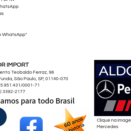
WhatsApp
as
 no WhatsApp"
OR IMPORT
 Bento Teobaldo Ferraz, 96
Funda, São Paulo, SP, 01140-070
5.951.431/0001-71
11) 3392-2177
amos para todo Brasil
Clique na imag
Mercedes