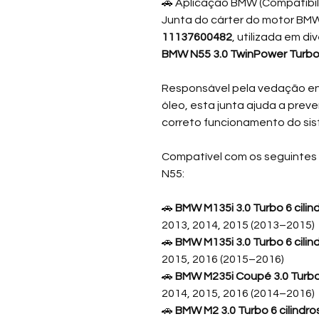
🚗 Aplicação BMW (Compatibil
Junta do cárter do motor BM
11137600482
, utilizada em d
BMW N55 3.0 TwinPower Turb
Responsável pela vedação ent
óleo, esta junta ajuda a prev
correto funcionamento do sis
Compatível com os seguinte
N55:
🚗
BMW M135i 3.0 Turbo 6 cilind
2013, 2014, 2015 (2013–2015)
🚗
BMW M135i 3.0 Turbo 6 cilindr
2015, 2016 (2015–2016)
🚗
BMW M235i Coupé 3.0 Turbo 6
2014, 2015, 2016 (2014–2016)
🚗
BMW M2 3.0 Turbo 6 cilindros