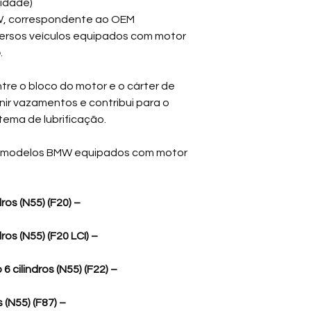
idade)
conjunto, contribuin
W, correspondente ao OEM
componentes intern
iversos veículos equipados com motor
do nível adequado d
o
.
Com o passar do tem
calor, aos ciclos t
re o bloco do motor e o cárter de
com o óleo pode co
enir vazamentos e contribui para o
vedação da junta, 
tema de lubrificação.
substituição durant
remoção do cárter.
s modelos BMW equipados com motor
A substituição da j
a restaurar a vedaçã
o risco de vazamento
ros (N55) (F20) –
💡 Recomendação P
os (N55) (F20 LCI) –
Ao realizar a substit
recomenda-se efetua
 cilindros (N55) (F22) –
óleo BMW OEM 1142
contribuindo para a
 (N55) (F87) –
lubrificação e para 