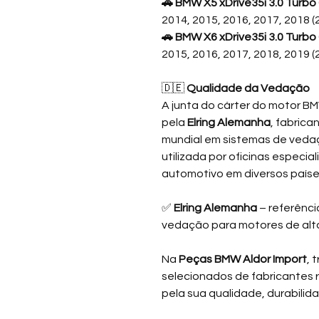
🚗 BMW X5 xDrive35i 3.0 Turbo 6
2014, 2015, 2016, 2017, 2018 
🚗 BMW X6 xDrive35i 3.0 Turbo 6
2015, 2016, 2017, 2018, 2019 
🇩🇪
Qualidade da Vedação
A junta do cárter do motor 
pela
Elring Alemanha
, fabrica
mundial em sistemas de ved
utilizada por oficinas especial
automotivo em diversos paíse
✅
Elring Alemanha
– referênci
vedação para motores de alt
Na
Peças BMW Aldor Import
, 
selecionados de fabricantes
pela sua qualidade, durabilid