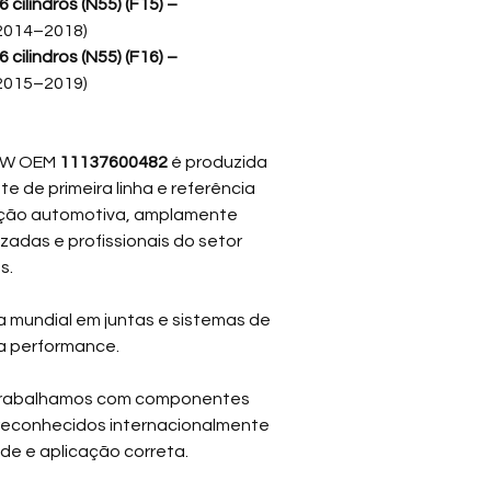
 cilindros (N55) (F15) –
(2014–2018)
 cilindros (N55) (F16) –
(2015–2019)
BMW OEM
11137600482
é produzida
nte de primeira linha e referência
ação automotiva, amplamente
izadas e profissionais do setor
s.
a mundial em juntas e sistemas de
a performance.
trabalhamos com componentes
 reconhecidos internacionalmente
ade e aplicação correta.