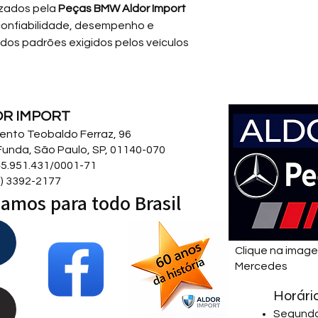
izados pela
Peças BMW Aldor Import
confiabilidade, desempenho e
dos padrões exigidos pelos veículos
OR IMPORT
 Bento Teobaldo Ferraz, 96
Funda, São Paulo, SP, 01140-070
5.951.431/0001-71
11) 3392-2177
amos para todo Brasil
Clique na imag
Mercedes
Horári
Segunda 