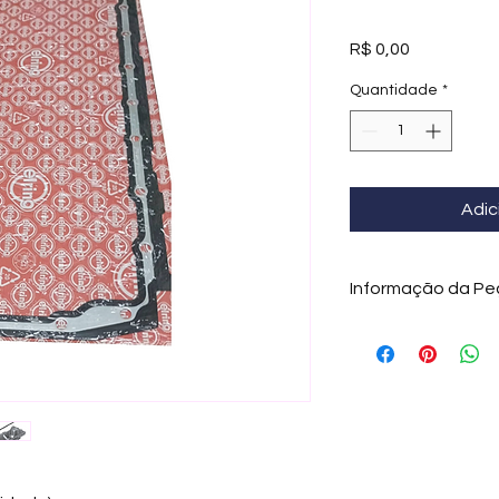
Preço
R$ 0,00
Quantidade
*
Adic
Informação da Pe
A junta do cárter d
responsável pela ve
cárter de óleo, aju
contribuindo para o
de lubrificação.
Projetada para apl
esta junta auxilia 