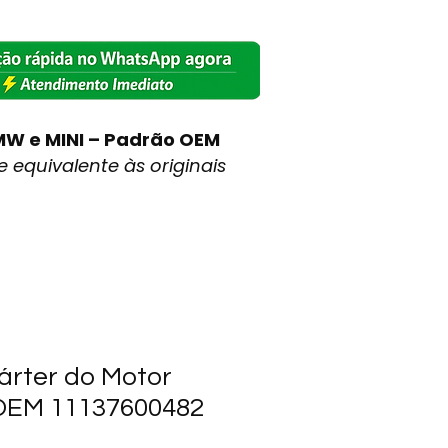
MW e MINI – Padrão OEM
 equivalente às originais
árter do Motor
EM 11137600482