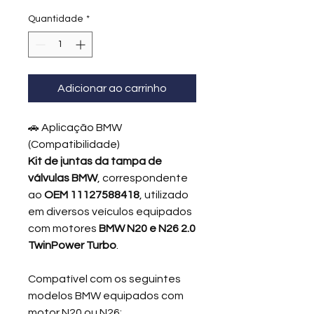
Quantidade
*
Adicionar ao carrinho
🚗 Aplicação BMW
(Compatibilidade)
Kit de juntas da tampa de
válvulas BMW
, correspondente
ao
OEM 11127588418
, utilizado
em diversos veículos equipados
com motores
BMW N20 e N26 2.0
TwinPower Turbo
.
Compatível com os seguintes
modelos BMW equipados com
motor N20 ou N26: