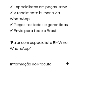
✔
Especialistas em peças BMW
✔
Atendimento humano via
WhatsApp
✔
Peças testadas e garantidas
✔
Envio para todo o Brasil
"Falar com especialista BMW no
WhatsApp"
Informação do Produto
🏁
Filtros UFI para BMW – Tecnologia
de Fábrica, Proteção Máxima para
Seu Motor
Política de Troca
Área do cliente
Os filtros UFI para BMW são
utilizados como equipamento
original (OEM) em diversos modelos
da marca e são reconhecidos