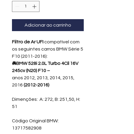
Adicionar ao carrinho
Filtro de Ar UFI
compatível com
os seguintes carros BMW Série 5
F10 (2011-2016):
🚘BMW 528i 2.0L Turbo 4Cil 16V
245cv (N20) F10 –
anos 2012, 2013, 2014, 2015,
2016
(2012-2016)
Dimenções: A: 272, B: 251,50, H:
51
Código Original BMW:
13717582908