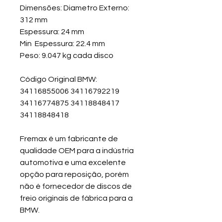
Dimensões: Diametro Externo:
312 mm
Espessura: 24 mm
Min Espessura: 22.4 mm
Peso: 9.047 kg cada disco
Código Original BMW:
34116855006 34116792219
34116774875 34118848417
34118848418
Fremax é um fabricante de
qualidade OEM para a indústria
automotiva e uma excelente
opção para reposição, porém
não é fornecedor de discos de
freio originais de fábrica para a
BMW.