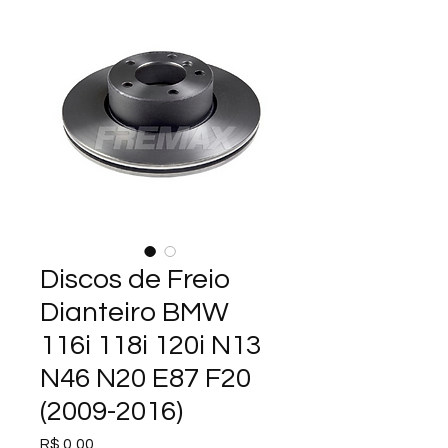
Discos de Freio
Dianteiro BMW
116i 118i 120i N13
N46 N20 E87 F20
(2009-2016)
Preço
R$ 0,00