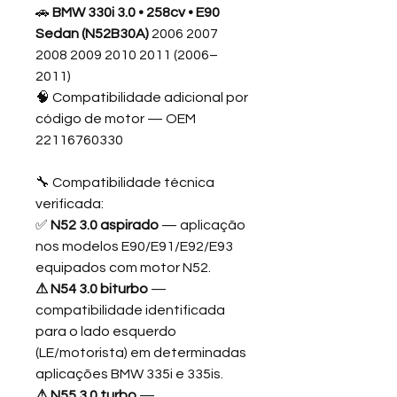
🚗
BMW 330i 3.0 • 258cv • E90
Sedan (N52B30A)
2006 2007
2008 2009 2010 2011 (2006–
2011)
🧠 Compatibilidade adicional por
código de motor — OEM
22116760330
🔧 Compatibilidade técnica
verificada:
✅
N52 3.0 aspirado
— aplicação
nos modelos E90/E91/E92/E93
equipados com motor N52.
⚠ N54 3.0 biturbo
—
compatibilidade identificada
para o lado esquerdo
(LE/motorista) em determinadas
aplicações BMW 335i e 335is.
⚠ N55 3.0 turbo
—