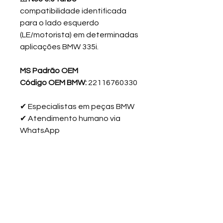
compatibilidade identificada
para o lado esquerdo
(LE/motorista) em determinadas
aplicações BMW 335i.
MS Padrão OEM
Código OEM BMW:
22116760330
✔ Especialistas em peças BMW
✔ Atendimento humano via
WhatsApp
✔ Peças testadas e garantidas
✔ Envio para todo o Brasil
“Falar com especialista BMW no
WhatsApp”
Informação da Peça: