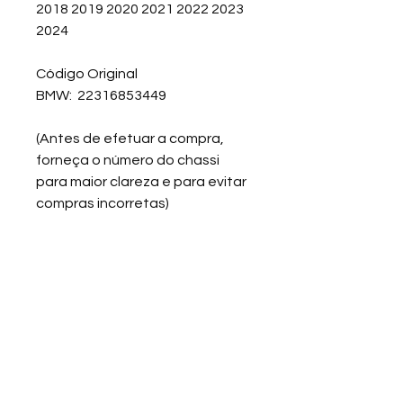
2018 2019 2020 2021 2022 2023
2024
Código Original
BMW: 22316853449
(Antes de efetuar a compra,
forneça o número do chassi
para maior clareza e para evitar
compras incorretas)
Informação da Peça:
A Aldor Import fornece coxims do
cambio BMW de alta qualidade que
oferecem suporte ao transmissão.
Política de Troca
Área do cliente