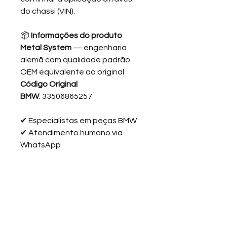
do chassi (VIN).
📦
Informações do produto
Metal System
— engenharia
alemã com qualidade padrão
OEM equivalente ao original
Código Original
BMW
: 33506865257
✔
Especialistas em peças BMW
✔
Atendimento humano via
WhatsApp
✔
Peças testadas e garantidas
✔
Envio para todo o Brasil
"Falar com especialista BMW no
WhatsApp"