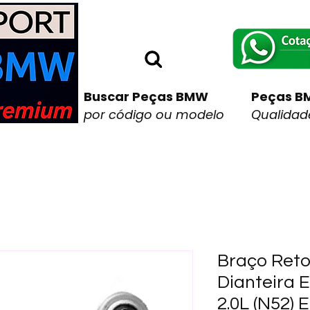
Buscar Peças BMW
Peças B
por código ou modelo
Qualidade
Braço Ret
Dianteira 
2.0L (N52) 