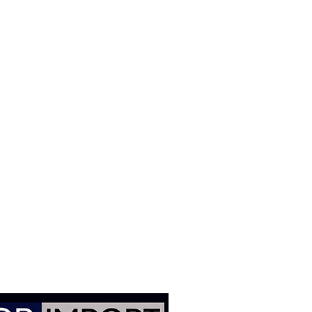
r no correto alinhamento da
ndo esforços e impactos
regularidades da pista, ajudando
estável mesmo em curvas,
regulares.
raço desgastado ajuda a eliminar
tabilidades na suspensão,
rtamento original do veículo e
r precisão de direção e conforto
de e controle da suspensão
 segurança na condução
s e folgas da suspensão
lidade e acabamento
 padrão original BMW
um para Veículos Europeus
W: 331122405861