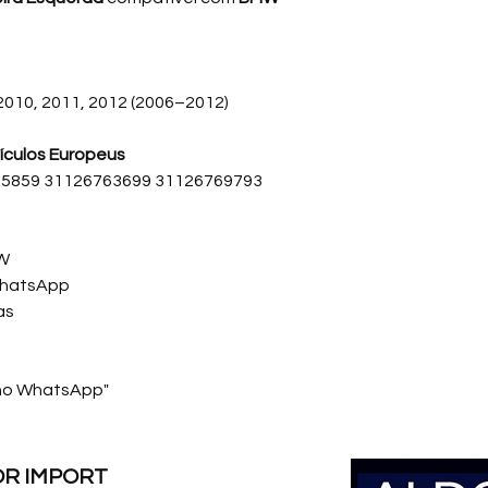
Sua função é auxilia
suspensão, absorve
provenientes das ir
 2010, 2011, 2012 (2006–2012)
a manter o veículo 
frenagens e pisos ir
ículos Europeus
A substituição do b
5859 31126763699 31126769793
folgas, ruídos e ins
restaurando o compo
proporcionando maio
MW
ao dirigir.
WhatsApp
as
✔ Melhor estabilida
✔ Maior precisão e
✔ Redução de ruído
✔ Excelente durabi
 no WhatsApp"
✔ Desenvolvido para
MrMK – Linha Premi
OR IMPORT
Código Original BM