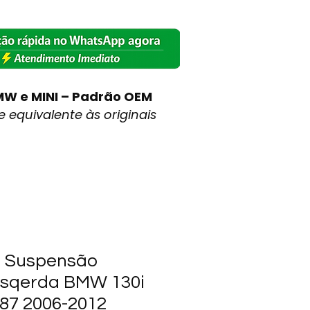
MW e MINI – Padrão OEM
 equivalente às originais
o Suspensão
Esqerda BMW 130i
E87 2006-2012