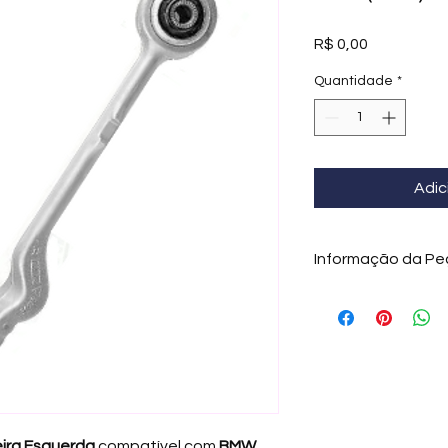
Preço
R$ 0,00
Quantidade
*
Adic
Informação da Pe
Braço Curvo Inferio
O Braço Curvo Infer
fundamental do sist
responsável por cone
permitindo o movim
contribuindo direta
conforto e seguran
ira Esquerda
compatível com
BMW