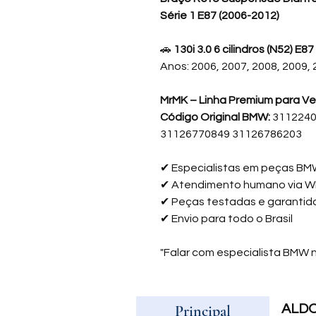
Série 1 E87 (2006-2012)
🚗
130i 3.0 6 cilindros (N52) E87
Anos: 2006, 2007, 2008, 2009,
MrMK – Linha Premium para Ve
Código Original BMW:
3112240
31126770849 31126786203
✔
Especialistas em peças B
✔
Atendimento humano via 
✔
Peças testadas e garantid
✔
Envio para todo o Brasil
"Falar com especialista BMW
Principal
ALD