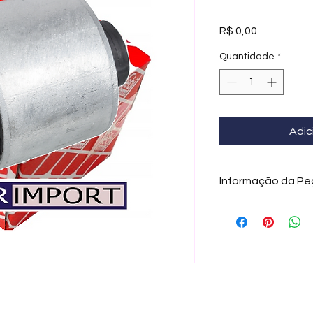
Preço
R$ 0,00
Quantidade
*
Adic
Informação da Pe
Bucha do Braço BM
FEBI | Aldor Import
A
bucha do braço 
componente essenci
responsável por gar
precisão na direção
causar
ruídos, vibr