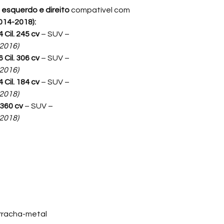
pneus
, comprometen
 esquerdo e direito
compatível com
014-2018):
A
Aldor Import
atua 
 Cil. 245 cv
– SUV –
de peças automoti
2016)
Brasil
buchas de su
 Cil. 306 cv
– SUV –
mais respeitadas d
2016)
OEM para veículos 
 Cil. 184 cv
– SUV –
Trabalhamos exclu
2018)
procedência garant
 360 cv
– SUV –
Europa, assegurand
2018)
✔️
Qualidade OE
✔️
Durabilidade s
✔️
Encaixe perfei
✔️
Conformidade
rracha-metal