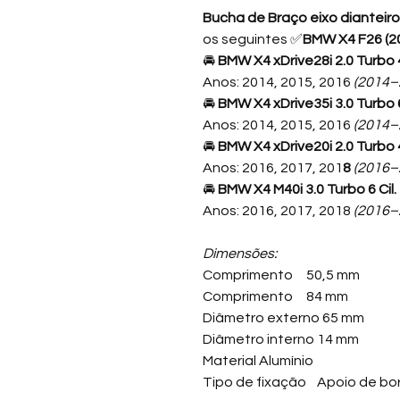
Bucha de Braço eixo dianteiro
os seguintes ✅
BMW X4 F26 (2
🚘
BMW X4 xDrive28i 2.0 Turbo 4
Anos: 2014, 2015, 2016
(2014–
🚘
BMW X4 xDrive35i 3.0 Turbo 6
Anos: 2014, 2015, 2016
(2014–
🚘
BMW X4 xDrive20i 2.0 Turbo 4
Anos: 2016, 2017, 201
8
(2016–
🚘
BMW X4 M40i 3.0 Turbo 6 Cil.
Anos: 2016, 2017, 2018
(2016–
Dimensões:
Comprimento 50,5 mm
Comprimento 84 mm
Diâmetro externo 65 mm
Diâmetro interno 14 mm
Material Alumínio
Tipo de fixação Apoio de bo