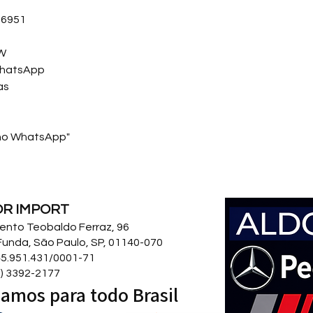
86951
MW
WhatsApp
as
 no WhatsApp"
OR IMPORT
 Bento Teobaldo Ferraz, 96
Funda, São Paulo, SP, 01140-070
5.951.431/0001-71
11) 3392-2177
amos para todo Brasil