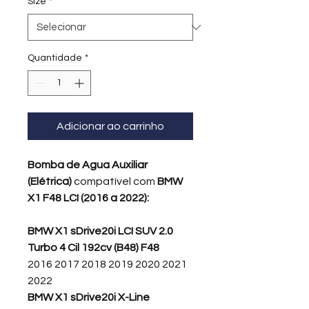
Size
*
Quantidade
*
Adicionar ao carrinho
Bomba de Agua Auxiliar
(Elétrica)
compatível com
BMW
X1 F48 LCI (2016 a 2022):
BMW X1 sDrive20i LCI SUV 2.0
Turbo 4 Cil 192cv (B48) F48
2016 2017 2018 2019 2020 2021
2022
BMW X1 sDrive20i X-Line