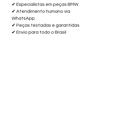
✔
Especialistas em peças BMW
✔
Atendimento humano via
WhatsApp
✔
Peças testadas e garantidas
✔
Envio para todo o Brasil
"Falar com especialista BMW no
WhatsApp"
Informação da Peça:
A peça
MK Aftermarket (reposição)
é
fornecida pela
Peças BMW Aldor
Import
, com stock disponível e
aplicação correta para veículos
Política de Troca
Área do cliente
BMW.
Trata-se de uma
bomba d’água
auxiliar elétrica
integrada ao