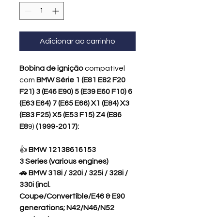
Adicionar ao carrinho
Bobina de ignição
compatível
com
BMW Série 1 (E81 E82 F20
F21) 3 (E46 E90) 5 (E39 E60 F10) 6
(E63 E64) 7 (E65 E66) X1 (E84) X3
(E83 F25) X5 (E53 F15) Z4 (E86
E8
9)
(1999-2017):
👍
BMW 12138616153
3 Series (various engines)
🚗
BMW 318i / 320i / 325i / 328i /
330i (incl.
Coupe/Convertible/E46 & E90
generations; N42/N46/N52