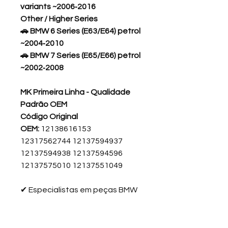
variants ~2006‑2016
Other / Higher Series
🚗
BMW 6 Series (E63/E64) petrol
~2004‑2010
🚗
BMW 7 Series (E65/E66) petrol
~2002‑2008
MK Primeira Linha - Qualidade
Padrão OEM
Código Original
OEM:
12138616153
12317562744 12137594937
12137594938 12137594596
12137575010 12137551049
✔
Especialistas em peças BMW
✔
Atendimento humano via
WhatsApp
✔
Peças testadas e garantidas