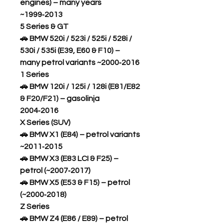
engines) – many years
~1999‑2013
5 Series & GT
🚗
BMW 520i / 523i / 525i / 528i /
530i / 535i (E39, E60 & F10) –
many petrol variants ~2000‑2016
1 Series
🚗
BMW 120i / 125i / 128i (E81/E82
& F20/F21) – gasolinja
2004‑2016
X Series (SUV)
🚗
BMW X1 (E84) – petrol variants
~2011‑2015
🚗
BMW X3 (E83 LCI & F25) –
petrol (~2007‑2017)
🚗
BMW X5 (E53 & F15) – petrol
(~2000‑2018)
Z Series
🚗
BMW Z4 (E86 / E89) – petrol