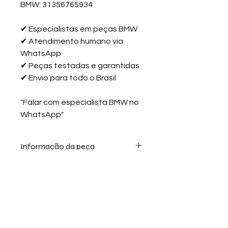
BMW: 31356765934
✔
Especialistas em peças BMW
✔
Atendimento humano via
WhatsApp
✔
Peças testadas e garantidas
✔
Envio para todo o Brasil
"Falar com especialista BMW no
WhatsApp"
Informação da peça
Bieletas FEBI – Qualidade Alemã
para a Suspensão do seu BMW
As
bieletas FEBI Bilstein
são
Política de Troca
Área do cliente
reconhecidas mundialmente pela
sua
qualidade, durabilidade e