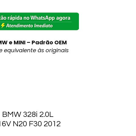
MW e MINI – Padrão OEM
 equivalente às originais
r BMW 328i 2.0L
 16V N20 F30 2012