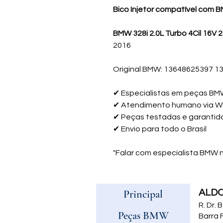
Bico Injetor compatível com B
BMW 328i
2.0L Turbo 4Cil 16V
2016
Original BMW: 13648625397 
✔
Especialistas em peças B
✔
Atendimento humano via 
✔
Peças testadas e garantid
✔
Envio para todo o Brasil
"Falar com especialista BMW
Principal
ALD
R. Dr.
Peças BMW
Barra 