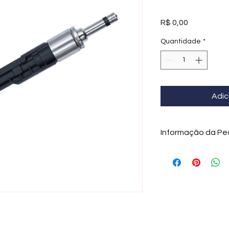
Preço
R$ 0,00
Quantidade
*
Adic
Informação da Pe
Bico Injetor MK – E
Aldor Import
Os bicos injetores
fundamental no sist
garantindo a dosag
motor. Quando estão
proporcionam uma pu