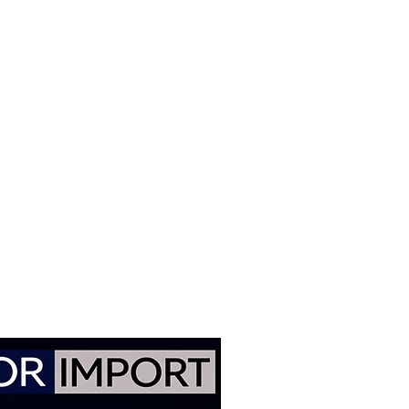
buindo para melhor desempenho,
tível e redução das emissões.
po, os bicos injetores podem
e impurezas, comprometendo a
ização. Isso pode causar falhas
ento do consumo de combustível,
archa lenta irregular e
ida do motor.
K
, desenvolvidos com
engenharia
ta precisão, excelente
empenho confiável, atendendo
es de qualidade exigidos pelos
 Import
, você encontra bicos
e, BMW Original de alta
ersos modelos BMW. Caso tenha
icação correta, envie o número do
eículo e nossa equipe verificará a