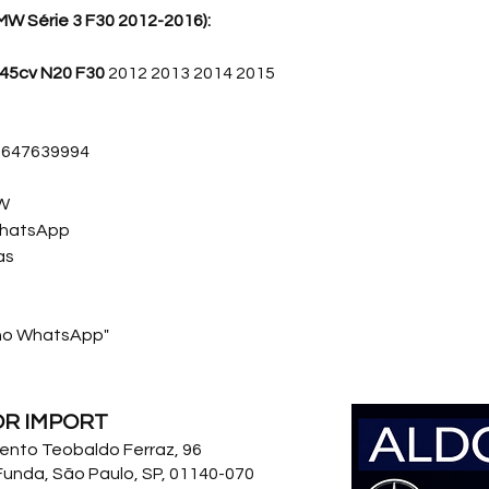
combustível, contri
MW Série 3 F30 2012-2016):
economia de combus
 245cv N20 F30
2012 2013 2014 2015
Com o passar do tem
acumular resíduos 
qualidade da pulver
13647639994
na aceleração, aum
perda de potência, m
dificuldades na part
MW
WhatsApp
Os bicos injetores
M
as
alemã
, oferecem al
durabilidade e des
aos rigorosos padrõ
 no WhatsApp"
veículos BMW.
Na
Peças BMW Aldor
injetores MK, Bosch 
OR IMPORT
qualidade para div
 Bento Teobaldo Ferraz, 96
dúvidas sobre a apl
Funda, São Paulo, SP, 01140-070
chassi (VIN) do seu v