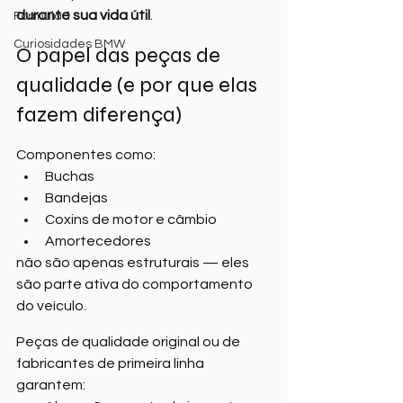
durante sua vida útil
.
Formula 1
Curiosidades BMW
O papel das peças de 
qualidade (e por que elas 
fazem diferença)
Componentes como:
Buchas
Bandejas
Coxins de motor e câmbio
Amortecedores
não são apenas estruturais — eles 
são parte ativa do comportamento 
do veículo.
Peças de qualidade original ou de 
fabricantes de primeira linha 
garantem: