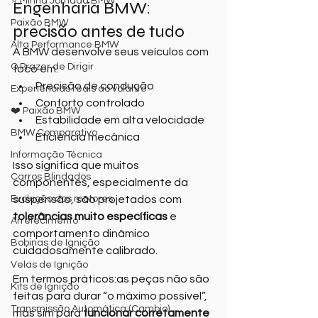
⭐ Minha Jornada BMW
Engenharia BMW: 
Paixão BMW
precisão antes de tudo
Alta Performance BMW
A BMW desenvolve seus veículos com 
O Prazer de Dirigir
foco em:
Precisão de condução
Experiências reais ao volante
Conforto controlado
❤️ Paixão BMW
Estabilidade em alta velocidade
BMW Comparativo
Eficiência mecânica
Informação Técnica
Isso significa que muitos 
Carros Blindados
componentes, especialmente da 
Evolução dos motores
suspensão, são projetados com 
tolerâncias muito específicas
 e 
Arrefecimento
comportamento dinâmico 
Bobinas de Ignição
cuidadosamente calibrado.
Velas de Ignição
Em termos práticos:as peças não são 
Kits de Ignição
feitas para durar “o máximo possível”, 
Transmissão Automática (Cambio)
mas sim para 
funcionar corretamente 