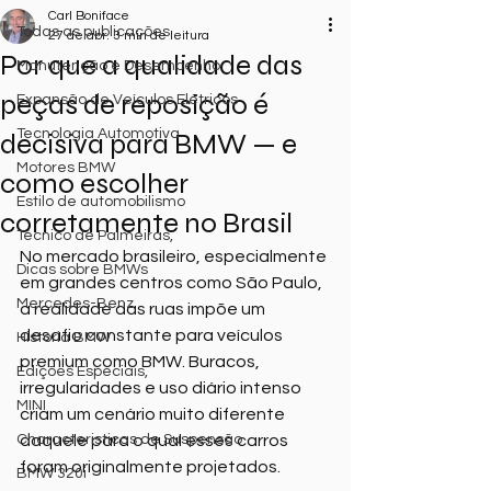
Carl Boniface
Todas as publicações
27 de abr.
3 min de leitura
Por que a qualidade das
Manutenção e Desempenho
peças de reposição é
Expansão de Veículos Elétricos
Tecnologia Automotiva
decisiva para BMW — e
Motores BMW
como escolher
Estilo de automobilismo
corretamente no Brasil
Técnico de Palmeiras,
No mercado brasileiro, especialmente 
Dicas sobre BMWs
em grandes centros como São Paulo, 
Mercedes-Benz
a realidade das ruas impõe um 
desafio constante para veículos 
Historia BMW
premium como BMW. Buracos, 
Edições Especiais,
irregularidades e uso diário intenso 
MINI
criam um cenário muito diferente 
Characteristicas de Suspensão
daquele para o qual esses carros 
foram originalmente projetados.
BMW 320i