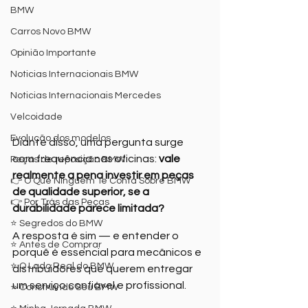
BMW
Carros Novo BMW
Opinião Importante
Noticias Internacionais BMW
Noticias Internacionais Mercedes
Velcoidade
Evolução dos modelos
Diante disso, uma pergunta surge 
com frequência nas oficinas: 
vale 
Peças de reposição BMW
realmente a pena investir em peças 
👉 O Que Ninguém Te Conta Sobre BMW
de qualidade superior, se a 
👉 Por Trás das Peças
durabilidade parece limitada?
⭐ Segredos do BMW
A resposta é sim — e entender o 
⭐ Antes de Comprar
porquê é essencial para mecânicos e 
⭐ O Lado Real do BMW
distribuidores que querem entregar 
um serviço confiável e profissional.
⭐ Construindo Seu BMW