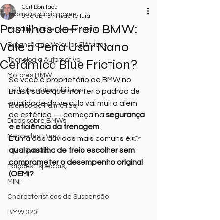
Carl Boniface
Todas as publicações
9 de abr.
3 min de leitura
Pastilhas de Freio BMW:
Manutenção e Desempenho
Vale a Pena Usar Nano
Expansão de Veículos Elétricos
Tecnologia Automotiva
Cerâmica Blue Friction?
Motores BMW
Se você é proprietário de BMW no 
Estilo de automobilismo
Brasil, sabe que manter o padrão de 
qualidade do veículo vai muito além 
Técnico de Palmeiras,
de estética — começa na 
segurança 
Dicas sobre BMWs
e eficiência da frenagem
.
Mercedes-Benz
E uma das dúvidas mais comuns é:👉 
qual pastilha de freio escolher sem 
Historia BMW
comprometer o desempenho original 
Edições Especiais,
(OEM)?
MINI
Characteristicas de Suspensão
BMW 320i