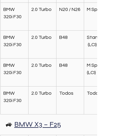
BMW 
2.0 Turbo
N20 / N26
M Sport
320i F30
BMW 
2.0 Turbo
B48
Standard
320i F30
 (LCI)
BMW 
2.0 Turbo
B48
M Sport 
320i F30
(LCI)
BMW 
2.0 Turbo
Todos
Todas
320i F30
🚙 
BMW X3 – F25