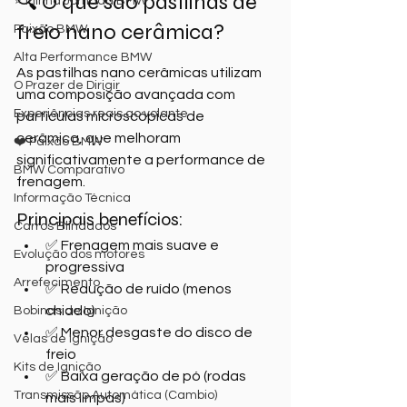
🔍 O que são pastilhas de 
⭐ Minha Jornada BMW
freio nano cerâmica?
Paixão BMW
Alta Performance BMW
As pastilhas nano cerâmicas utilizam 
O Prazer de Dirigir
uma composição avançada com 
Experiências reais ao volante
partículas microscópicas de 
cerâmica, que melhoram 
❤️ Paixão BMW
significativamente a performance de 
BMW Comparativo
frenagem.
Informação Técnica
Principais benefícios:
Carros Blindados
✅ Frenagem mais suave e 
Evolução dos motores
progressiva
Arrefecimento
✅ Redução de ruído (menos 
chiado)
Bobinas de Ignição
✅ Menor desgaste do disco de 
Velas de Ignição
freio
Kits de Ignição
✅ Baixa geração de pó (rodas 
Transmissão Automática (Cambio)
mais limpas)