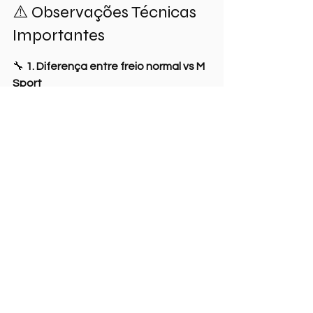
⚠️ Observações Técnicas 
Importantes
🔧 
1. Diferença entre freio normal vs M 
Sport
Pastilhas 
NÃO são iguais
M Sport utiliza discos maiores e 
pinças diferentes
 👉 Isso muda completamente o 
modelo da pastilha
🔧 
2. Sensor de desgaste é item 
consumível
Acionou → precisa trocar
Não pode reutilizar
Pode gerar erro no painel se 
ignorado