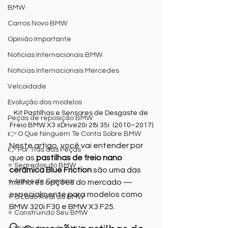
BMW
Carros Novo BMW
Opinião Importante
Noticias Internacionais BMW
Noticias Internacionais Mercedes
Velcoidade
Evolução dos modelos
Kit Pastilhas e Sensores de Desgaste de 
Peças de reposição BMW
Freio BMW X3 xDrive20i 28i 35i  (2010–2017)
👉 O Que Ninguém Te Conta Sobre BMW
Neste artigo, você vai entender por 
👉 Por Trás das Peças
que as 
pastilhas de freio nano 
⭐ Segredos do BMW
cerâmica Blue Friction
 são uma das 
⭐ Antes de Comprar
melhores opções do mercado — 
especialmente para modelos como 
⭐ O Lado Real do BMW
BMW 320i F30 e BMW X3 F25.
⭐ Construindo Seu BMW