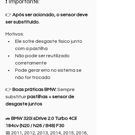
❗ Importante:
👉 
Após ser acionado, o sensor deve 
ser substituído.
Motivos:
Ele sofre desgaste físico junto 
com a pastilha
Não pode ser reutilizado 
corretamente
Pode gerar erro no sistema se 
não for trocado
👉 
Boas práticas BMW: 
Sempre 
substituir 
pastilhas + sensor de 
desgaste juntos
🚗 
BMW 320i sDrive 2.0 Turbo 4Cil 
184cv (N20 / N26 / B48) F30
📅 2011, 2012, 2013, 2014, 2015, 2016, 