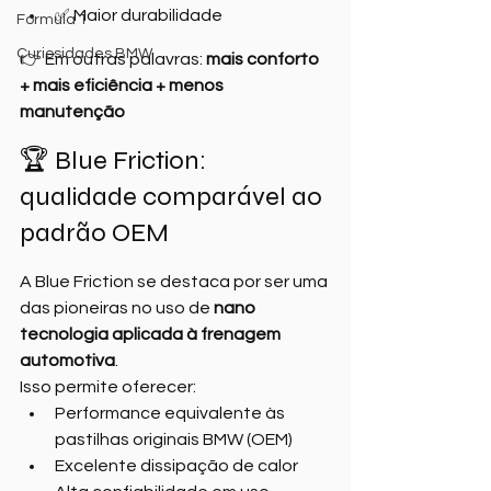
✅ Maior durabilidade
Formula 1
Curiosidades BMW
👉 Em outras palavras: 
mais conforto 
+ mais eficiência + menos 
manutenção
🏆 Blue Friction: 
qualidade comparável ao 
padrão OEM
A Blue Friction se destaca por ser uma 
das pioneiras no uso de 
nano 
tecnologia aplicada à frenagem 
automotiva
.
Isso permite oferecer:
Performance equivalente às 
pastilhas originais BMW (OEM)
Excelente dissipação de calor