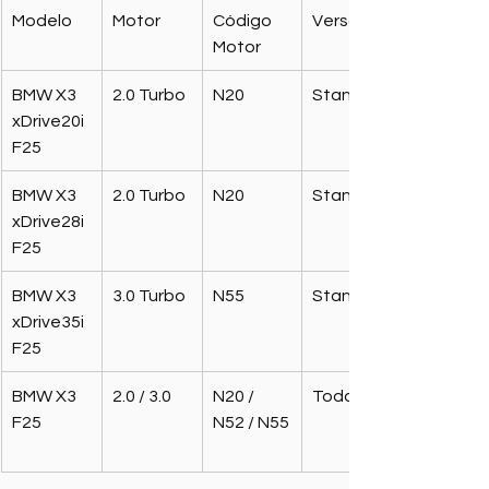
Modelo
Motor
Código 
Versão
Motor
BMW X3 
2.0 Turbo
N20
Standard
xDrive20i 
F25
BMW X3 
2.0 Turbo
N20
Standard
xDrive28i 
F25
BMW X3 
3.0 Turbo
N55
Standard
xDrive35i 
F25
BMW X3 
2.0 / 3.0
N20 / 
Todas
F25
N52 / N55