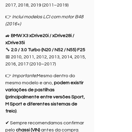
2017, 2018, 2019 (2011–2019)
👉 
Inclui modelos LCI com motor B48 
(2016+)
🚙 
BMW X3 xDrive20i / xDrive28i / 
xDrive35i
🔧 
2.0 / 3.0 Turbo (N20 / N52 / N55) F25
📅 2010, 2011, 2012, 2013, 2014, 2015, 
2016, 2017 (2010–2017)
👉 
Importante:
Mesmo dentro do 
mesmo modelo e ano, 
podem existir 
variações de pastilhas 
(principalmente entre versões Sport, 
M Sport e diferentes sistemas de 
freio)
.
✔ Sempre recomendamos confirmar 
pelo 
chassi (VIN)
 antes da compra.