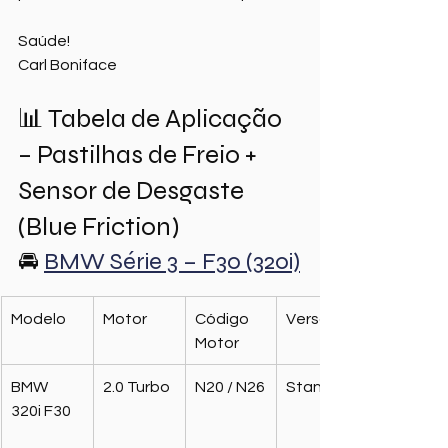
Saúde!
Carl Boniface
📊 Tabela de Aplicação 
– Pastilhas de Freio + 
Sensor de Desgaste 
(Blue Friction)
🚘 
BMW Série 3 – F30 (320i)
Modelo
Motor
Código 
Versão
Motor
BMW 
2.0 Turbo
N20 / N26
Standard
320i F30