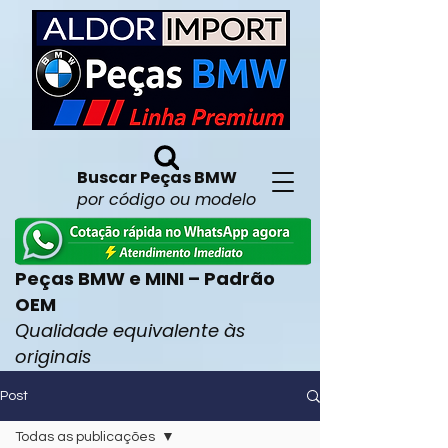
Buscar Peças BMW
por código ou modelo
Peças BMW e MINI – Padrão
OEM
Qualidade equivalente às
originais
Post
Todas as publicações