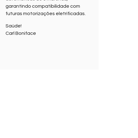
garantindo compatibilidade com 
futuras motorizações eletrificadas.
Saúde!
Carl Boniface
BMW Strategies
Expansão de Veículos Elétricos
Noticias Internacionais BMW
Ver tudo
Posts recentes