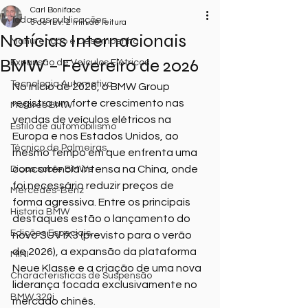
Carl Boniface
Todas as publicações
3 de fev.
2 min de leitura
Notícias Internacionais
Manutenção e Desempenho
BMW – Fevereiro de 2026
Expansão de Veículos Elétricos
Tecnologia Automotiva
No início de 2026, o BMW Group 
registra um forte crescimento nas 
Motores BMW
vendas de veículos elétricos na 
Estilo de automobilismo
Europa e nos Estados Unidos, ao 
Técnico de Palmeiras,
mesmo tempo em que enfrenta uma 
concorrência intensa na China, onde 
Dicas sobre BMWs
foi necessário reduzir preços de 
Mercedes-Benz
forma agressiva. Entre os principais 
Historia BMW
destaques estão o lançamento do 
Edições Especiais,
novo SUV iX3 (previsto para o verão 
de 2026), a expansão da plataforma 
MINI
Neue Klasse e a criação de uma nova 
Characteristicas de Suspensão
liderança focada exclusivamente no 
BMW 320i
mercado chinês.