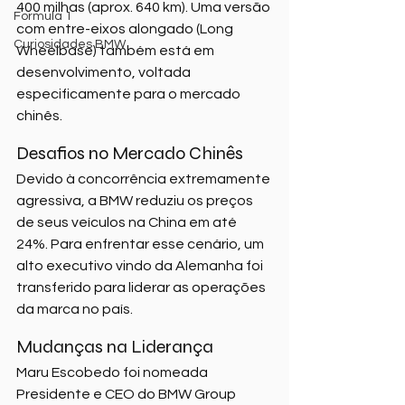
400 milhas (aprox. 640 km). Uma versão 
Formula 1
com entre-eixos alongado (Long 
Curiosidades BMW
Wheelbase) também está em 
desenvolvimento, voltada 
especificamente para o mercado 
chinês.
Desafios no Mercado Chinês
Devido à concorrência extremamente 
agressiva, a BMW reduziu os preços 
de seus veículos na China em até 
24%. Para enfrentar esse cenário, um 
alto executivo vindo da Alemanha foi 
transferido para liderar as operações 
da marca no país.
Mudanças na Liderança
Maru Escobedo foi nomeada 
Presidente e CEO do BMW Group 