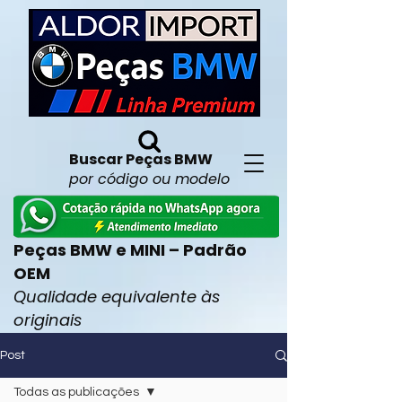
Buscar Peças BMW
por código ou modelo
Peças BMW e MINI – Padrão
OEM
Qualidade equivalente às
originais
Post
Todas as publicações