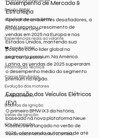
⭐ Minha Jornada BMW
Desempenho de Mercado & 
Paixão BMW
Estratégia
Alta Performance BMW
Apesar de ambientes desafiadores, a 
BMW reportou crescimento de 
O Prazer de Dirigir
vendas em 2025 na Europa e nos 
Experiências reais ao volante
Estados Unidos, mantendo sua 
❤️ Paixão BMW
posição como líder global no 
segmento premium. Na América 
BMW Comparativo
Latina, as vendas de 2025 superaram 
Informação Técnica
o desempenho médio do segmento 
Carros Blindados
premium na região.
Evolução dos motores
Expansão dos Veículos Elétricos 
Arrefecimento
(EV)
Bobinas de Ignição
O primeiro BMW iX3 da história, 
Velas de Ignição
baseado na nova plataforma Neue 
Kits de Ignição
Klasse, será lançado no verão de 
2026, oferecendo autonomia de até 
Transmissão Automática (Cambio)